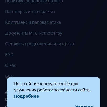
Политика обработки cookies
Партнёрская программа
Комплаенс и деловая этика
Документы MTC RemotePlay
Оставить предложение или отзыв
FAQ
О нас
Блог
Наш сайт использует cookie для
улучшения работоспособности сайта.
© 2026 ООО «Маркетплейс распределенных
Подробнее
вычислений». Все права защищены
Адрес: 115432, г. Москва, пр-кт Андропова, д.