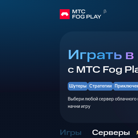
Играть в
с МТС Fog Pl
Шутеры
Стратегии
Приключе
Выбери любой сервер облачного г
начни игру
Игры
Серверы