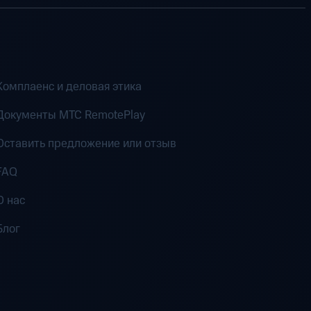
Комплаенс и деловая этика
Документы MTC RemotePlay
Оставить предложение или отзыв
FAQ
О нас
Блог