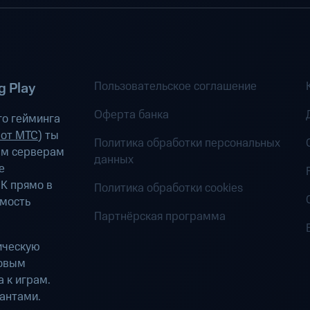
Пользовательское соглашение
 Play
Оферта банка
о гейминга
 от МТС
) ты
Политика обработки персональных
ым серверам
данных
е
К прямо в
Политика обработки cookies
имость
Партнёрская программа
ическую
ровым
 к играм.
антами.