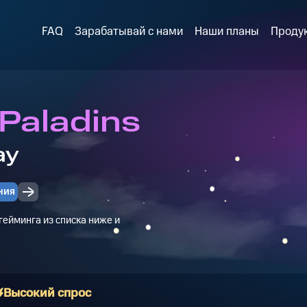
FAQ
Зарабатывай с нами
Наши планы
Проду
 Paladins
ay
ния
ейминга из списка ниже и
Высокий спрос