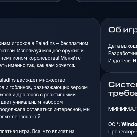
Об иг
нам игроков в Paladins – бесплатном
Дата выход
энтези. Используя мощное оружие и
Разработчи
 чемпионом королевства! Меняйте
Издатель:
H
ть именно так, как вам хочется.
aladins вас ждет множество
Систе
ков и гоблинов, разъезжающих верхом
требо
льфов и драконов с реактивными
адает уникальным набором
МИНИМА
продолжала оставаться интересной, мы
новых персонажей.
ОС *:
Windo
платная игра. Все, что влияет на
Процессор: