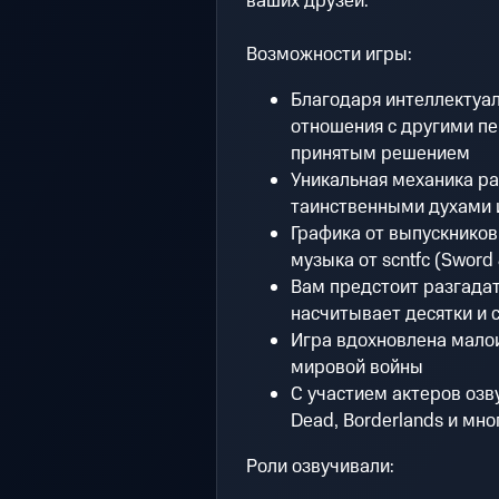
ваших друзей.
Возможности игры:
Благодаря интеллектуал
отношения с другими п
принятым решением
Уникальная механика ра
таинственными духами и
Графика от выпускников
музыка от scntfc (Sword 
Вам предстоит разгадат
насчитывает десятки и 
Игра вдохновлена мало
мировой войны
С участием актеров озву
Dead, Borderlands и мно
Роли озвучивали: