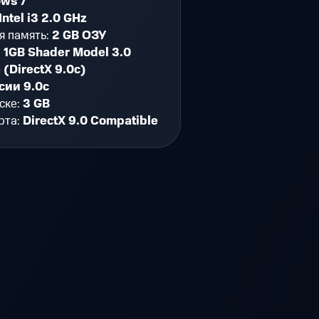
ws 7
Intel i3 2.0 GHz
я память:
2 GB ОЗУ
:
1GB Shader Model 3.0
 (DirectX 9.0c)
сии 9.0c
ске:
3 GB
рта:
DirectX 9.0 Compatible