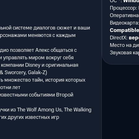
ОС *:
Windo
Процессор:
Оперативна
Видеокарта
ьной системе диалогов сюжет и ваши
Compatible
ерсонажами меняются с каждым
DirectX:
вер
Место на ди
дио позволяет Алекс общаться с
Звуковая ка
 управлять миром вокруг себя
 компании Disney и оригинальная
& Sworcery, Galak-Z)
ь множество тайн, история которых
сотни лет
известными событиями Второй
чки из The Wolf Among Us, The Walking
гих других известных игр