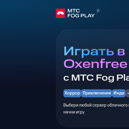
Играть в
Oxenfree
с МТС Fog Pl
Хоррор
Приключения
Инди
Выбери любой сервер облачного г
начни игру