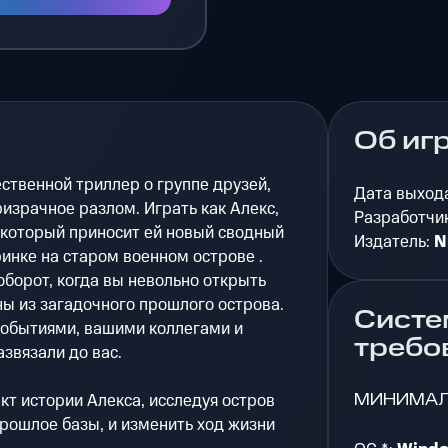
Об иг
ественной триллер о группе друзей,
Дата выход
израчное разлом. Играть как Алекс,
Разработчи
 который приносит ей новый сводный
Издатель:
N
инке на старом военном острове .
борот, когда вы невольно открыть
ы из загадочного прошлого острова.
Систе
событиями, вашими коллегами и
требо
звязали до вас.
МИНИМА
т истории Алекса, исследуя остров
рошлое базы, и изменить ход жизни