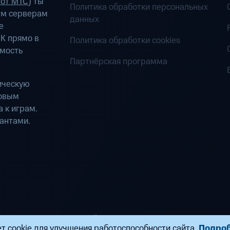
 от МТС
) ты
Политика обработки персональных
ым серверам
данных
е
К прямо в
Политика обработки cookies
имость
Партнёрская программа
ическую
ровым
 к играм.
антами.
ределенных вычислений». Все права защищены
т cookie для улучшения работоспособности сайта.
Подро