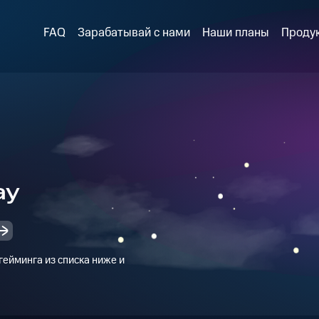
FAQ
Зарабатывай с нами
Наши планы
Проду
ay
ейминга из списка ниже и