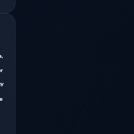
a,
or
ЗУ
e