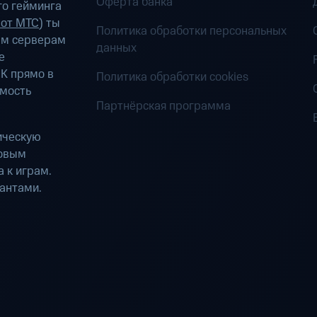
Оферта банка
о гейминга
 от МТС
) ты
Политика обработки персональных
ым серверам
данных
е
К прямо в
Политика обработки cookies
имость
Партнёрская программа
ическую
ровым
 к играм.
антами.