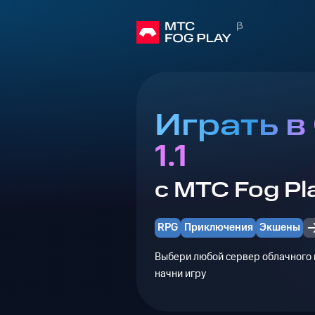
Играть в
1.1
с МТС Fog Pl
RPG
Приключения
Экшены
Выбери любой сервер облачного г
начни игру