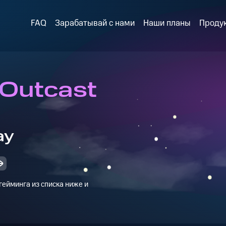
FAQ
Зарабатывай с нами
Наши планы
Проду
 Outcast
ay
ейминга из списка ниже и