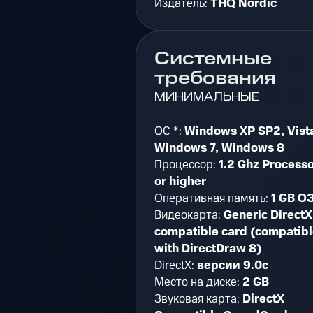
Издатель:
THQ Nordic
Системные
требования
МИНИМАЛЬНЫЕ
ОС *:
Windows XP SP2, Vist
Windows 7, Windows 8
Процессор:
1.2 Ghz Process
or higher
Оперативная память:
1 GB О
Видеокарта:
Generic DirectX
compatible card (compatibl
with DirectDraw 8)
DirectX:
версии 9.0c
Место на диске:
2 GB
Звуковая карта:
DirectX