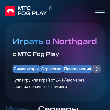
Играть в Northgard
с МТС Fog Play
Симуляторы
Стратегии
Приключения
Купи игру
или играй от 24 ₽/час через
сервера облачного гейминга
Игры
Серверы