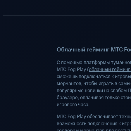
Облачный гейминг МТС Fog
С помощью платформы туманног
МТС Fog Play (
облачный гейминг
сможешь подключаться к игров
мерчантов, чтобы играть в самы
популярные новинки на слабом П
браузере, оплачивая только сто
игрового часа.
МТС Fog Play обеспечивает техн
возможность подключения к иг
серверам мерчантов для доступа