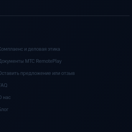
Комплаенс и деловая этика
Документы MTC RemotePlay
Оставить предложение или отзыв
FAQ
О нас
Блог