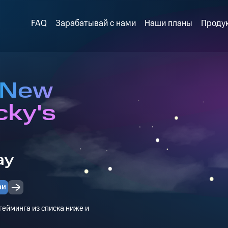
FAQ
Зарабатывай с нами
Наши планы
Проду
 New
cky's
ay
зи
ейминга из списка ниже и