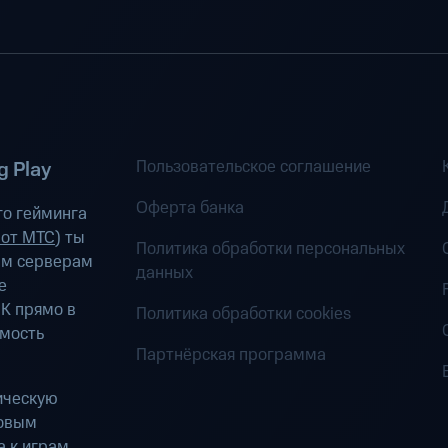
Пользовательское соглашение
 Play
Оферта банка
о гейминга
 от МТС
) ты
Политика обработки персональных
ым серверам
данных
е
К прямо в
Политика обработки cookies
имость
Партнёрская программа
ическую
ровым
 к играм.