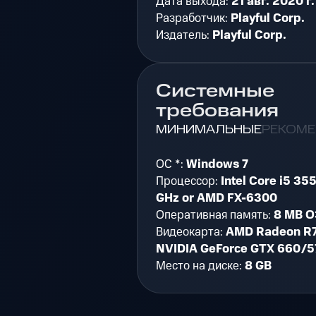
Дата выхода:
21 авг. 2020 г.
Разработчик:
Playful Corp.
Издатель:
Playful Corp.
Системные
требования
МИНИМАЛЬНЫЕ
РЕКОМ
ОС *:
Windows 7
Процессор:
Intel Core i5 35
GHz or AMD FX-6300
Оперативная память:
8 MB О
Видеокарта:
AMD Radeon R7
NVIDIA GeForce GTX 660/5
Место на диске:
8 GB