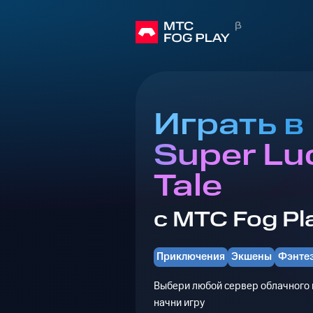
Играть в
Super Lu
Tale
с МТС Fog Pl
Приключения
Экшены
Фэнте
Выбери любой сервер облачного г
начни игру