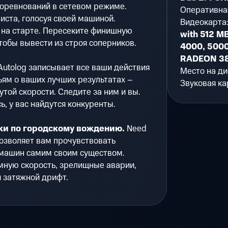
соревнований в сетевом режиме.
Оперативна
иста, голосуя своей машиной.
Видеокарта
 на старте. Пересеките финишную
with 512 M
тобы вывести из строя соперников.
4000, 5000
RADEON 387
utolog записывает все ваши действия
Место на ди
ям о ваших лучших результатах –
Звуковая ка
утой скорости. Следите за ним и вы.
, у вас найдутся конкуренты.
ки по городскому вождению.
Need
позволяет вам прочувствовать
машин самим своим существом.
мную скорость, зрелищные аварии,
 затяжной дрифт.