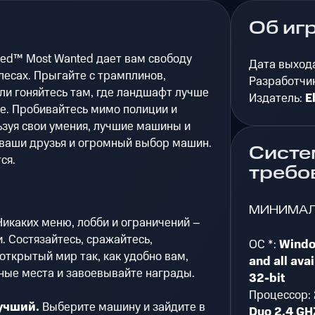
Об иг
eed™ Most Wanted дает вам свободу
Дата выход
есах. Прыгайте с трамплинов,
Разработчи
или гоняйтесь там, где ландшафт лучше
Издатель:
E
е. Пробивайтесь мимо полиции и
ьзуя свои умения, лучшие машины и
, ваши друзья и огромный выбор машин.
Систе
ся.
требо
МИНИМА
икаких меню, лобби и ограничений –
. Состязайтесь, сражайтесь,
ОС *:
Windo
открытый мир так, как удобно вам,
and all av
ные места и завоевывайте награды.
32-bit
Процессор:
учший.
Выберите машину и зайдите в
Duo 2.4 GHZ