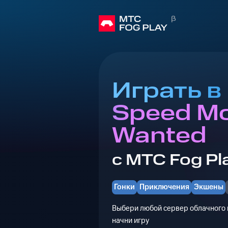
Играть в
Speed M
Wanted
с МТС Fog Pl
Гонки
Приключения
Экшены
Выбери любой сервер облачного г
начни игру