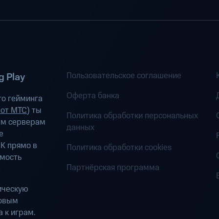
Пользовательское соглашение
 Play
Оферта банка
о гейминга
 от МТС
) ты
Политика обработки персональных
ым серверам
данных
е
К прямо в
Политика обработки cookies
имость
Партнёрская программа
ическую
ровым
 к играм.