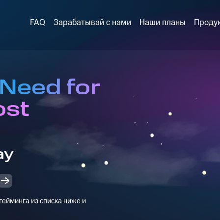
FAQ
Зарабатывай с нами
Наши планы
Проду
 Need for
ost
ay
ейминга из списка ниже и