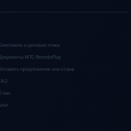
Комплаенс и деловая этика
Документы MTC RemotePlay
Оставить предложение или отзыв
FAQ
О нас
Блог