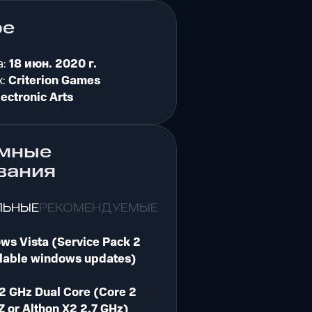
ре
а:
18 июн. 2020 г.
к:
Criterion Games
lectronic Arts
мные
вания
ЛЬНЫЕ
РЕКОМЕНДУЕМЫЕ
ws Vista (Service Pack 2
ailable windows updates)
2 GHz Dual Core (Core 2
 or Althon X2 2.7 GHz)