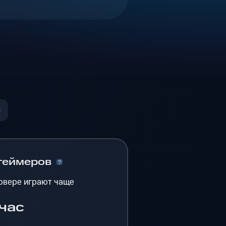
геймеров
рвере играют чаще
час