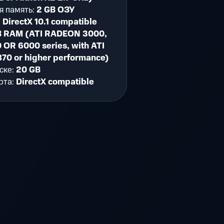
я память:
2 GB ОЗУ
:
DirectX 10.1 compatible
B RAM (ATI RADEON 3000,
 OR 6000 series, with ATI
0 or higher performance)
ске:
20 GB
рта:
DirectX compatible