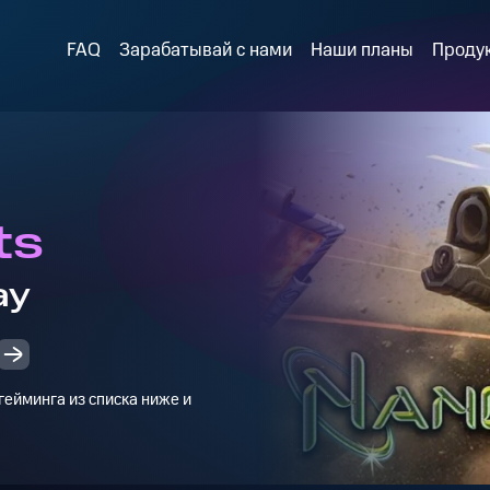
FAQ
Зарабатывай с нами
Наши планы
Проду
ts
ay
ейминга из списка ниже и