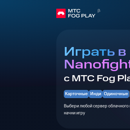
Играть в
Nanofigh
с МТС Fog Pl
Карточные
Инди
Одиночные
Выбери любой сервер облачного г
начни игру