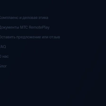
Комплаенс и деловая этика
Документы MTC RemotePlay
Оставить предложение или отзыв
FAQ
О нас
Блог