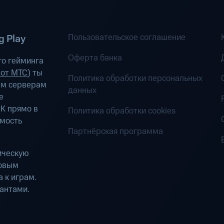
Пользовательское соглашение
 Play
Оферта банка
о гейминга
 от МТС
) ты
Политика обработки персональных
ым серверам
данных
е
К прямо в
Политика обработки cookies
имость
Партнёрская программа
ическую
ровым
 к играм.
антами.