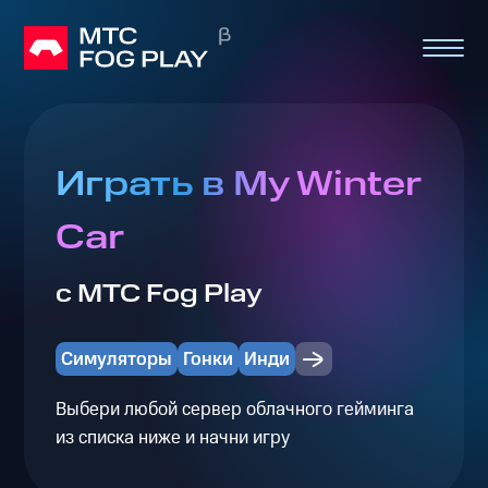
Играть в My Winter
Car
с МТС Fog Play
Симуляторы
Гонки
Инди
Выбери любой сервер облачного гейминга
из списка ниже и начни игру