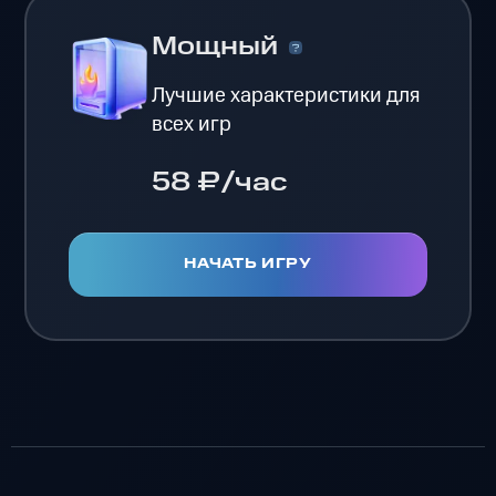
Мощный
Лучшие характеристики для
всех игр
58 ₽/час
НАЧАТЬ ИГРУ