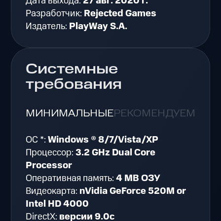
Дата выхода:
27 авг. 2020 г.
Разработчик:
Rejected Games
Издатель:
PlayWay S.A.
Системные
требования
МИНИМАЛЬНЫЕ
РЕКОМЕНДУЕМЫЕ
ОС *:
Windows ® 8/7/Vista/XP
Процессор:
3.2 GHz Dual Core
Processor
Оперативная память:
4 MB ОЗУ
Видеокарта:
nVidia GeForce 520M or
Intel HD 4000
DirectX:
версии 9.0c