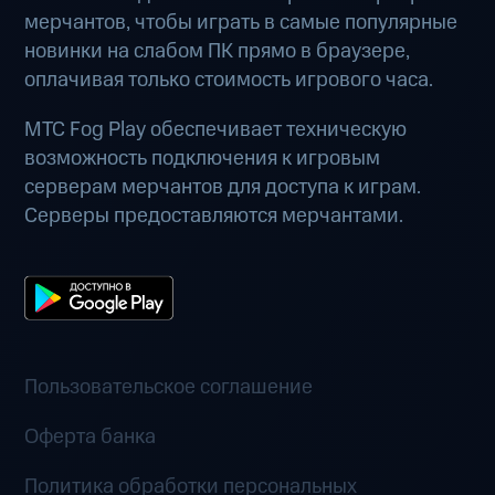
мерчантов, чтобы играть в самые популярные
новинки на слабом ПК прямо в браузере,
оплачивая только стоимость игрового часа.
МТС Fog Play обеспечивает техническую
возможность подключения к игровым
серверам мерчантов для доступа к играм.
Серверы предоставляются мерчантами.
Пользовательское соглашение
Оферта банка
Политика обработки персональных