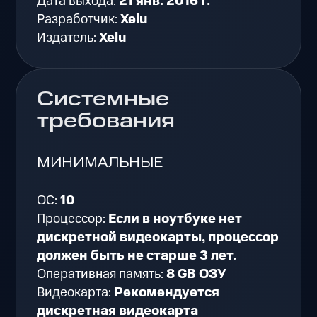
Дата выхода:
21 янв. 2016 г.
Разработчик:
Xelu
Издатель:
Xelu
Системные
требования
МИНИМАЛЬНЫЕ
ОС:
10
Процессор:
Если в ноутбуке нет
дискретной видеокарты, процессор
должен быть не старше 3 лет.
Оперативная память:
8 GB ОЗУ
Видеокарта:
Рекомендуется
дискретная видеокарта