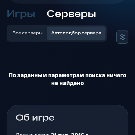
Игры
Серверы
Все серверы
Автоподбор сервера
По заданным параметрам поиска ничего
не найдено
Об игре