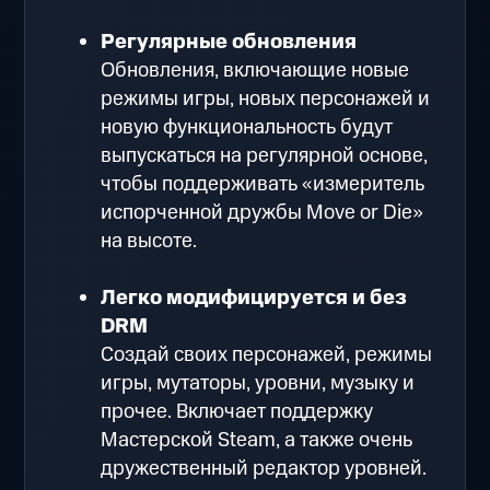
Регулярные обновления
Обновления, включающие новые
режимы игры, новых персонажей и
новую функциональность будут
выпускаться на регулярной основе,
чтобы поддерживать «измеритель
испорченной дружбы Move or Die»
на высоте.
Легко модифицируется и без
DRM
Создай своих персонажей, режимы
игры, мутаторы, уровни, музыку и
прочее. Включает поддержку
Мастерской Steam, а также очень
дружественный редактор уровней.