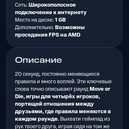
Сеть:
Широкополосное
подключение к интернету
Место на диске:
1 GB
Дополнительно:
Возможны
проседания FPS на AMD
Описание
20 секунд, постоянно меняющиеся
правила и много воплей. Эти ключевые
слова точно описывают раунд
Move or
Die, игры для четырёх игроков,
портящей отношения между
друзьями, где правила меняются в
каждом раунде.
Выхвати геймпад из
рук твоего друга, играя сидя на том же