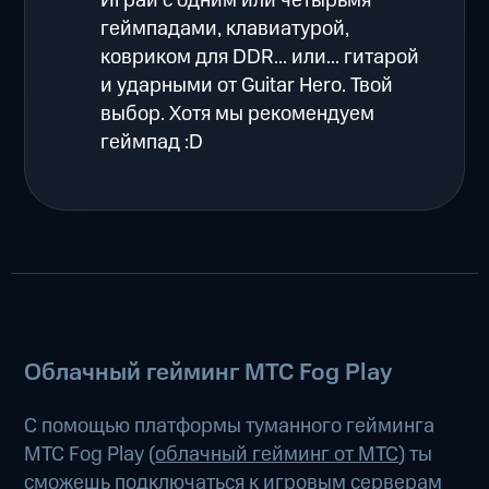
Играй с одним или четырьмя
геймпадами, клавиатурой,
ковриком для DDR... или... гитарой
и ударными от Guitar Hero. Твой
выбор. Хотя мы рекомендуем
геймпад :D
Облачный гейминг МТС Fog Play
С помощью платформы туманного гейминга
МТС Fog Play (
облачный гейминг от МТС
) ты
сможешь подключаться к игровым серверам