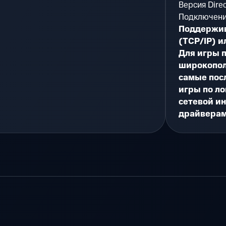
Версия Dire
Подключени
Поддержив
(TCP/IP) 
Для игры 
широкопол
самые пос
игры по ло
сетевой и
драйвера