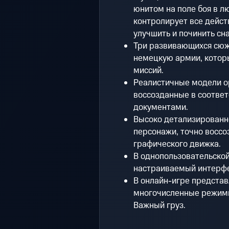
юнитом на поле боя в л
контролирует все дейст
улучшить и починить сн
Три развивающихся сюж
немецкую армии, которы
миссий.
Реалистичные модели ор
воссозданные в соответ
документами.
Высоко детализированн
персонажи, точно восс
графического движка.
В однопользовательской
настраиваемый интерфе
В онлайн-игре представ
многочисленные режимы 
Важный груз.