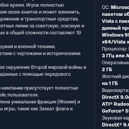
юбое время. Игрок полностью
ОС:
Micros
вия своих юнитов и может изменить,
пакетом о
аряжение и транспортные средства.
Vista c па
етных линии за советскую, союзную и
данный пр
е в общей сложности составляют 19
Windows 9
x64/Vista 
ужия и военной техники,
Процессор:
ствии с чертежами и историческими
3 ГГц или
Оперативна
ое окружение Второй мировой войны и
2 ГБ
озданные с помощью передового
Жесткий ди
на 1 ГБ
 кампании присутствует полностью
Видеокарта
йс пользователя.
DirectX 9.
лена уникальная фракция (Япония) и
ATI® Radeo
игры, такие как Захват флага и
GeForce® 
Звуковая ка
DirectX® 9.