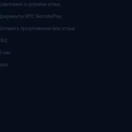
Комплаенс и деловая этика
Документы MTC RemotePlay
Оставить предложение или отзыв
FAQ
О нас
Блог