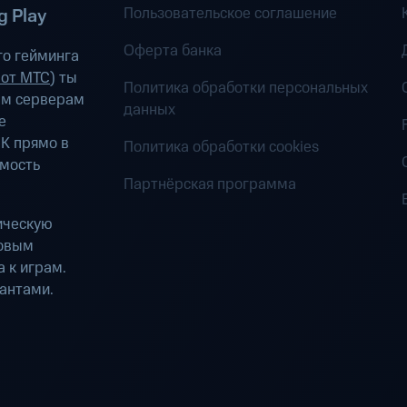
Пользовательское соглашение
 Play
Оферта банка
о гейминга
 от МТС
) ты
Политика обработки персональных
ым серверам
данных
е
К прямо в
Политика обработки cookies
имость
Партнёрская программа
ическую
ровым
 к играм.
антами.