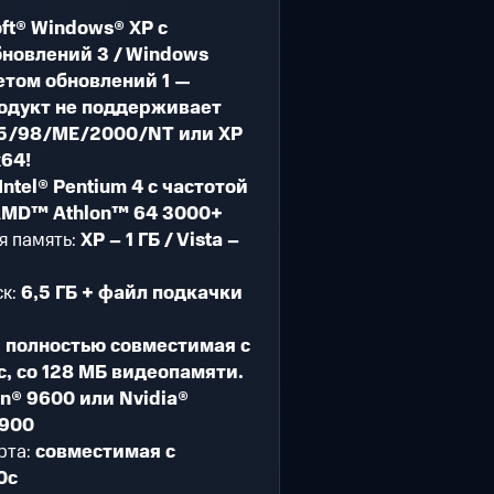
oft® Windows® XP c
бновлений 3 / Windows
кетом обновлений 1 —
одукт не поддерживает
5/98/ME/2000/NT или XP
x64!
Intel® Pentium 4 с частотой
 AMD™ Athlon™ 64 3000+
я память:
XP – 1 ГБ / Vista –
ск:
6,5 ГБ + файл подкачки
:
полностью совместимая с
0c, со 128 МБ видеопамяти.
n® 9600 или Nvidia®
5900
рта:
совместимая с
0c