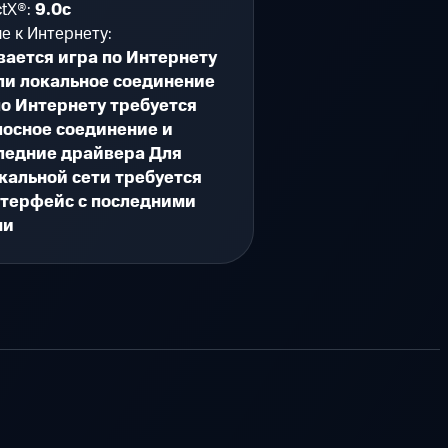
ctX®:
9.0c
е к Интернету:
ается игра по Интернету
или локальное соединение
по Интернету требуется
осное соединение и
ледние драйвера Для
кальной сети требуется
нтерфейс с последними
ми