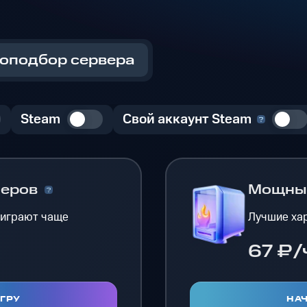
оподбор сервера
Steam
Свой аккаунт Steam
меров
Мощн
 играют чаще
Лучшие хар
с
67 ₽/
ИГРУ
НАЧ