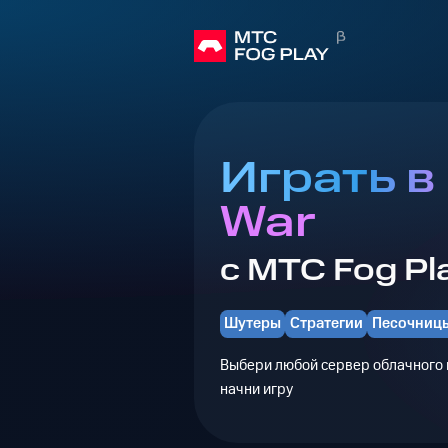
Играть в
War
с МТС Fog Pl
Шутеры
Стратегии
Песочниц
Выбери любой сервер облачного г
начни игру