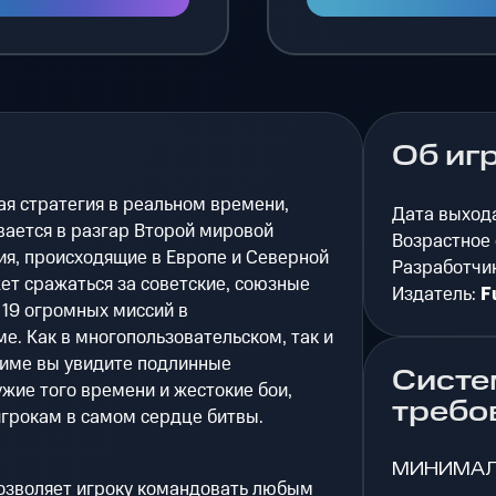
Об иг
ая стратегия в реальном времени,
Дата выход
вается в разгар Второй мировой
Возрастное
я, происходящие в Европе и Северной
Разработчи
ет сражаться за советские, союзные
Издатель:
F
 19 огромных миссий в
. Как в многопользовательском, так и
име вы увидите подлинные
Систе
жие того времени и жестокие бои,
требо
игрокам в самом сердце битвы.
МИНИМА
 позволяет игроку командовать любым