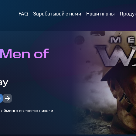
FAQ
Зарабатывай с нами
Наши планы
Проду
 Men of
ay
ы
ейминга из списка ниже и