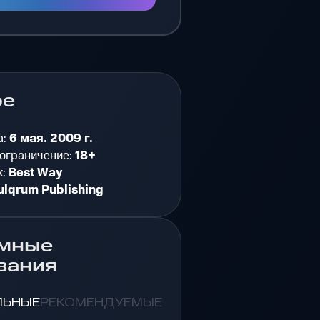
ре
а:
6 мая. 2009 г.
 ограничение:
18+
к:
Best Way
ulqrum Publishing
мные
вания
ЛЬНЫЕ
РЕКОМЕНДУЕМЫЕ