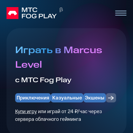
Играть в Marcus
Level
с МТС Fog Play
Приключения
Казуальные
Экшены
Купи игру
или играй от 24 ₽/час через
сервера облачного гейминга