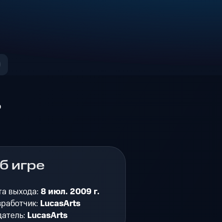
о
б игре
та выхода:
8 июл. 2009 г.
зработчик:
LucasArts
датель:
LucasArts