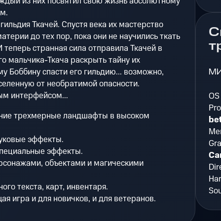
аждый из них посвятил свою жизнь абсолютному
м.
гильдия Ткачей. Спустя века их мастерство
С
терии до тех пор, пока они не научились ткать
т
 теперь странная сила отправила Ткачей в
го мальчика-Ткача раскрыть тайну их
М
у Боббину спасти его гильдию... возможно,
вселенную от необратимой опасности.
ым интерфейсом...
OS 
Pro
ие трехмерные ландшафты в высоком
bet
Me
вуковые эффекты.
Gra
специальные эффекты.
Ca
рсонажами, объектами и магическими
Dir
Har
го текста, карт, инвентаря.
So
я игра и для новичков, и для ветеранов.