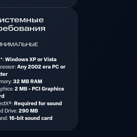
истемные
ребования
ИНИМАЛЬНЫЕ
*:
Windows XP or Vista
cessor:
Any 2002 era PC or
ter
mory:
32 MB RAM
phics:
2 MB - PCI Graphics
rd
ectX®:
Required for sound
d Drive:
290 MB
und:
16-bit sound card