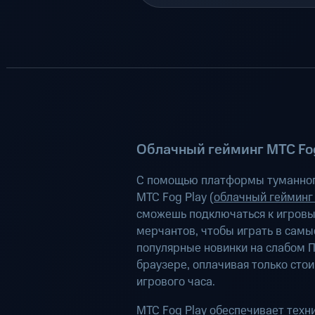
Облачный гейминг МТС Fog
С помощью платформы туманног
МТС Fog Play (
облачный гейминг
сможешь подключаться к игров
мерчантов, чтобы играть в самы
популярные новинки на слабом П
браузере, оплачивая только сто
игрового часа.
МТС Fog Play обеспечивает техн