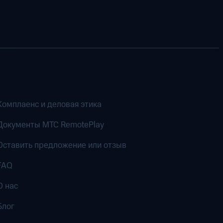
Комплаенс и деловая этика
Документы MTC RemotePlay
Оставить предложение или отзыв
FAQ
О нас
Блог