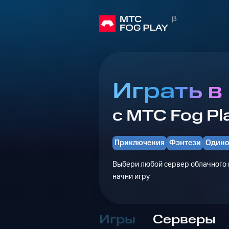
Играть 
с МТС Fog Pl
Приключения
Фэнтези
Один
Выбери любой сервер облачного г
начни игру
Игры
Серверы