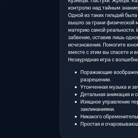
Кузнецы. Пастухи. Жрецы. К
контролю над тайным знание
Одной из таких гильдий была 
вышло за грани физической ма
материю самой реальности. И
забвение, оставив лишь одно
исчезновения. Помогите юном
вместе с этим вы спасете и 
Незаурядная игра с волшебн
Поражающие воображен
разрешении.
Утонченная музыка и з
Детальная анимация и 
Изящное управление пе
заклинаниями.
Никакого обременительно
Простая и очаровывающа