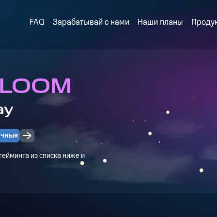
FAQ
Зарабатывай с нами
Наши планы
Проду
в LOOM
ay
очные
ейминга из списка ниже и