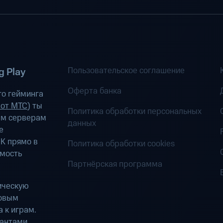
Пользовательское соглашение
 Play
Оферта банка
о гейминга
 от МТС
) ты
Политика обработки персональных
ым серверам
данных
е
К прямо в
Политика обработки cookies
имость
Партнёрская программа
ическую
ровым
 к играм.
антами.