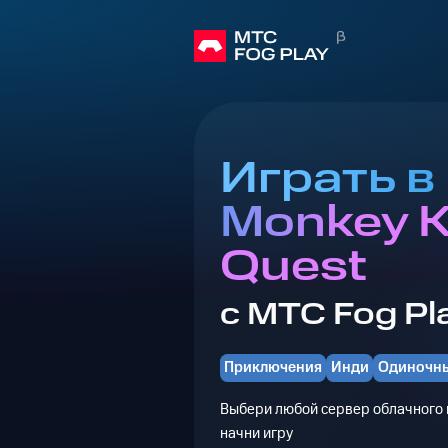
Играть в 
Monkey K
Quest
с МТС Fog Pl
Приключения
Инди
Одиночн
Выбери любой сервер облачного г
начни игру