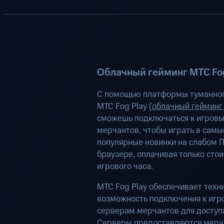
Облачный гейминг МТС Fog
С помощью платформы туманног
МТС Fog Play (
облачный гейминг
сможешь подключаться к игров
мерчантов, чтобы играть в самы
популярные новинки на слабом П
браузере, оплачивая только сто
игрового часа.
МТС Fog Play обеспечивает техн
возможность подключения к иг
серверам мерчантов для доступа
Серверы предоставляются мерч