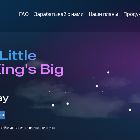
FAQ
Зарабатывай с нами
Наши планы
Проду
Little
ing's Big
ay
ые
ейминга из списка ниже и