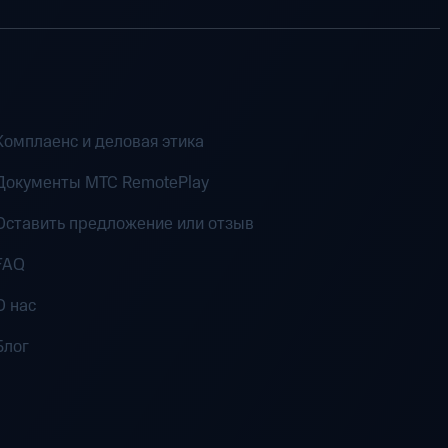
Комплаенс и деловая этика
Документы MTC RemotePlay
Оставить предложение или отзыв
FAQ
О нас
Блог