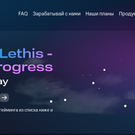
FAQ
Зарабатывай с нами
Наши планы
Проду
Lethis -
rogress
ay
ейминга из списка ниже и