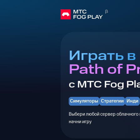
Играть в 
Path of P
с МТС Fog Pl
Симуляторы
Стратегии
Инди
Выбери любой сервер облачного г
начни игру