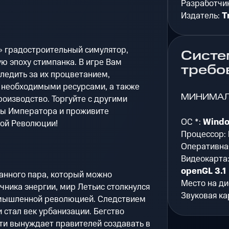
Разработчи
Издатель:
T
 градостроительный симулятор,
Систе
ю эпоху стимпанка. В игре Вам
требо
следить за их процветанием,
 необходимыми ресурсами, а также
МИНИМА
оизводство. Торгуйте с другими
бы Императора и проживите
ОС *:
Windo
ой Революции!
Процессор:
Оперативна
Видеокарта
openGL 3.1
анного пара, который можно
Место на ди
очника энергии, мир Летьис столкнулся
Звуковая ка
омышленной революцией. Следствием
 стал век урбанизации. Бегство
ти вынуждает правителей создавать в