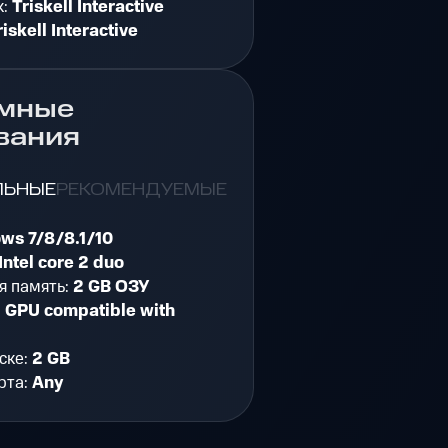
к:
Triskell Interactive
riskell Interactive
мные
вания
ЛЬНЫЕ
РЕКОМЕНДУЕМЫЕ
ws 7/8/8.1/10
Intel core 2 duo
я память:
2 GB ОЗУ
:
GPU compatible with
ске:
2 GB
рта:
Any