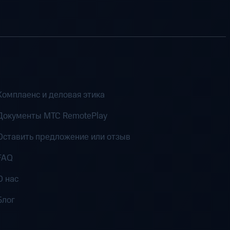
Комплаенс и деловая этика
Документы MTC RemotePlay
Оставить предложение или отзыв
FAQ
О нас
Блог