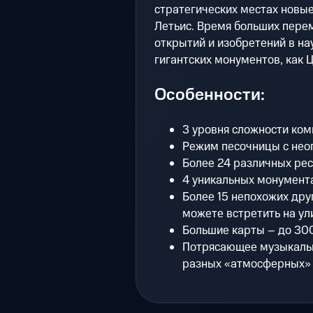
стратегических местах новые
Летьис. Время больших пере
открытий и изобретений в на
гигантских монументов, как 
Особенности:
3 уровня сложности ком
Режим песочницы с не
Более 24 различных ре
4 уникальных монумента
Более 15 непохожих дру
можете встретить на ул
Большие карты – до 30
Потрясающее музыкаль
разных «атмосферных»