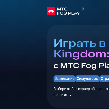
Играть в
Kingdom:
с МТС Fog Pl
Выживание
Симуляторы
Стра
Выбери любой сервер облачного г
начни игру