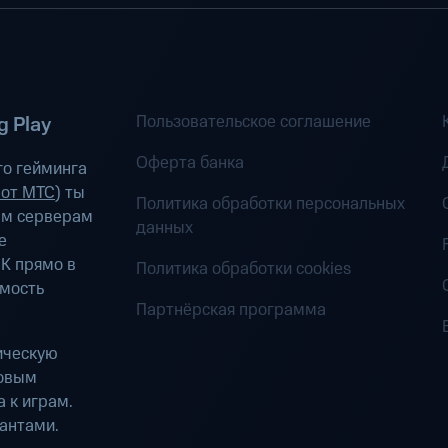
Пользовательское соглашение
 Play
Оферта банка
о гейминга
 от МТС
) ты
Политика обработки персональных
ым серверам
данных
е
К прямо в
Политика обработки cookies
имость
Партнёрская программа
ическую
ровым
 к играм.
антами.