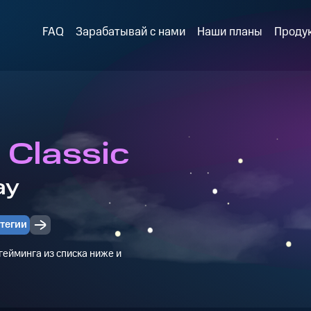
FAQ
Зарабатывай с нами
Наши планы
Проду
 Classic
ay
тегии
ейминга из списка ниже и