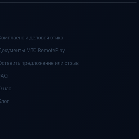
Комплаенс и деловая этика
Документы MTC RemotePlay
Оставить предложение или отзыв
FAQ
О нас
Блог