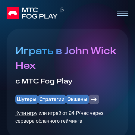
Играть в John Wick
Hex
с МТС Fog Play
Шутеры
Стратегии
Экшены
Купи игру
или играй от 24 ₽/час через
сервера облачного гейминга