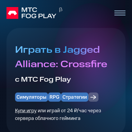
Играть в Jagged
Alliance: Crossfire
с МТС Fog Play
Симуляторы
RPG
Стратегии
Купи игру
или играй от 24 ₽/час через
сервера облачного гейминга