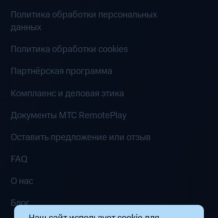
Политика обработки персональных
данных
Политика обработки cookies
Партнёрская программа
Комплаенс и деловая этика
Документы MTC RemotePlay
Оставить предложение или отзыв
FAQ
О нас
Блог