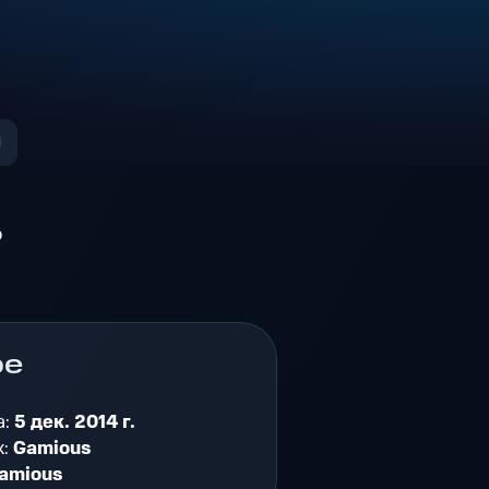
о
ре
а:
5 дек. 2014 г.
к:
Gamious
amious