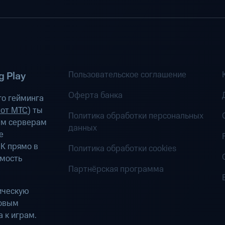
Пользовательское соглашение
 Play
Оферта банка
о гейминга
 от МТС
) ты
Политика обработки персональных
ым серверам
данных
е
К прямо в
Политика обработки cookies
имость
Партнёрская программа
ическую
ровым
 к играм.