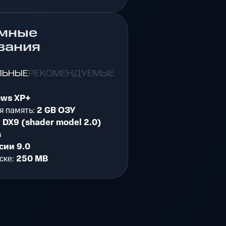
мные
вания
ЛЬНЫЕ
РЕКОМЕНДУЕМЫЕ
ows XP+
я память:
2 GB ОЗУ
:
DX9 (shader model 2.0)
s
сии 9.0
ске:
250 MB