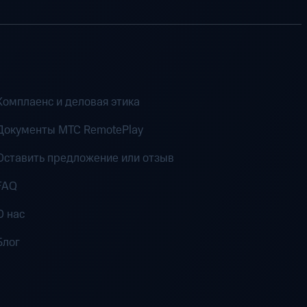
Комплаенс и деловая этика
Документы MTC RemotePlay
Оставить предложение или отзыв
FAQ
О нас
Блог