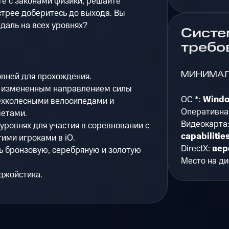
е с законами физики, решайте
стрее доберитесь до выхода. Вы
даль на всех уровнях?
Систе
требо
МИНИМА
вней для прохождения.
с измененным направлением силы
ОС *:
Wind
рехколесными велосипедами и
Оперативна
етами.
Видеокарта
уровнях для участия в соревновании с
capabilitie
ими игроками в iO.
DirectX:
вер
ь бронзовую, серебряную и золотую
Место на ди
джойстика.