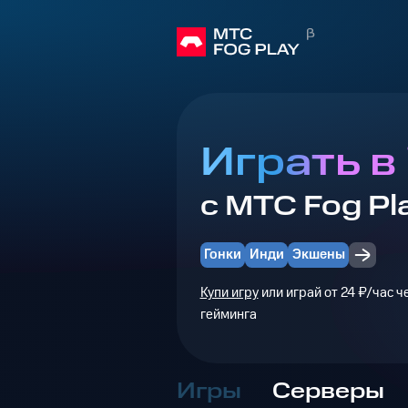
Играть в 
с МТС Fog Pl
Гонки
Инди
Экшены
Купи игру
или играй от 24 ₽/час 
гейминга
Игры
Серверы