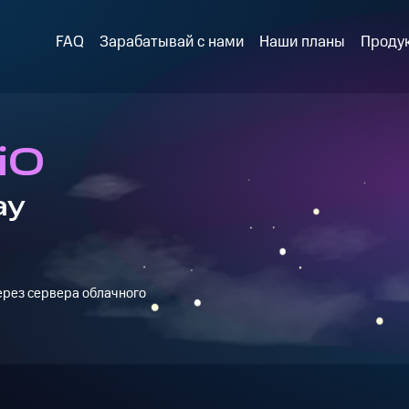
FAQ
Зарабатывай с нами
Наши планы
Проду
iO
ay
через сервера облачного