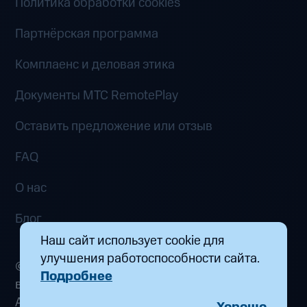
Политика обработки cookies
Партнёрская программа
Комплаенс и деловая этика
Документы MTC RemotePlay
Оставить предложение или отзыв
FAQ
О нас
Блог
Наш сайт использует cookie для
улучшения работоспособности сайта.
© 2026 ООО «Маркетплейс распределенных
Подробнее
вычислений». Все права защищены
Адрес: 115432, г. Москва, пр-кт Андропова, д.