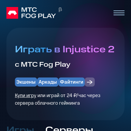
Играть в Injustice 2
с МТС Fog Play
Экшены
Аркады
Файтинги
Купи игру
или играй от 24 ₽/час через
сервера облачного гейминга
Игры
Серверы