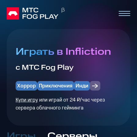
Играть в Infliction
с МТС Fog Play
Хоррор
Приключения
Инди
Купи игру
или играй от 24 ₽/час через
сервера облачного гейминга
Игры
Серверы