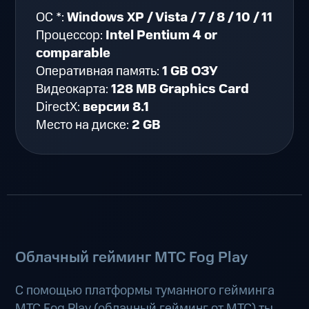
ОС *:
Windows XP / Vista / 7 / 8 / 10 / 11
Процессор:
Intel Pentium 4 or
comparable
Оперативная память:
1 GB ОЗУ
Видеокарта:
128 MB Graphics Card
DirectX:
версии 8.1
Место на диске:
2 GB
Облачный гейминг МТС Fog Play
С помощью платформы туманного гейминга
МТС Fog Play (
облачный гейминг от МТС
) ты