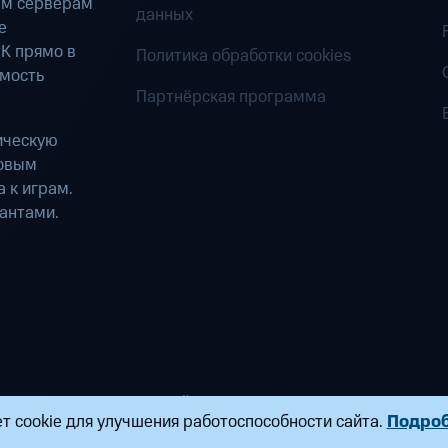
ым серверам
данных
е
К прямо в
Политика обработки cookies
имость
Партнёрская программа
ическую
ровым
 к играм.
антами.
ределенных вычислений». Все права защищены
т cookie для улучшения работоспособности сайта.
Подро
ндропова, д. 18, к. 9 Почта:
fogplay@mts.ru