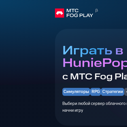
Играть в
HuniePo
с МТС Fog Pl
Симуляторы
RPG
Стратегии
Выбери любой сервер облачного г
начни игру