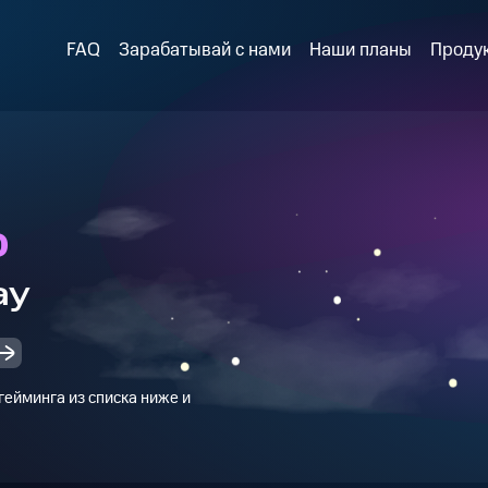
FAQ
Зарабатывай с нами
Наши планы
Проду
p
ay
ейминга из списка ниже и