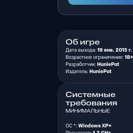
Об игре
Дата выхода:
19 янв. 2015 г.
Возрастное ограничение:
18
Разработчик:
HuniePot
Издатель:
HuniePot
Системные
требования
МИНИМАЛЬНЫЕ
ОС *:
Windows XP+
Процессор:
1.2 GHz