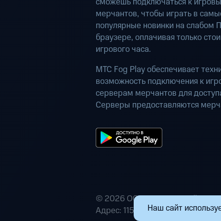
сможешь подключаться к игров
мерчантов, чтобы играть в самы
популярные новинки на слабом П
браузере, оплачивая только сто
игрового часа.
МТС Fog Play обеспечивает техн
возможность подключения к иг
серверам мерчантов для доступа
Серверы предоставляются мерч
© 2026 ООО «Маркетплейс расп
Наш сайт используе
Адрес: 115432, г. Москва, пр-кт А