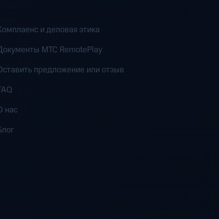
Комплаенс и деловая этика
Документы MTC RemotePlay
Оставить предложение или отзыв
FAQ
О нас
Блог