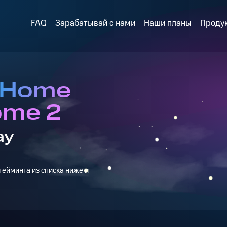
FAQ
Зарабатывай с нами
Наши планы
Проду
 Home
ome 2
ay
ейминга из списка ниже и