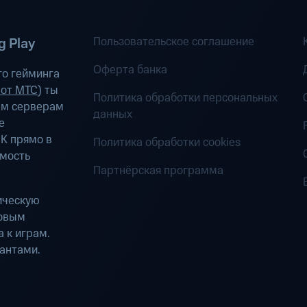
Пользовательское соглашение
 Play
Оферта банка
о гейминга
 от МТС
) ты
Политика обработки персональных
ым серверам
данных
е
К прямо в
Политика обработки cookies
имость
Партнёрская программа
ическую
ровым
 к играм.
антами.