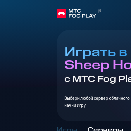
Играть в
Sheep H
с МТС Fog Pl
Выбери любой сервер облачного г
начни игру
Игры
Серверы