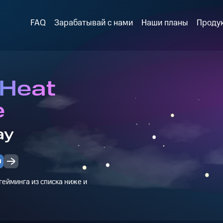
FAQ
Зарабатывай с нами
Наши планы
Проду
 Heat
e
ay
и
ейминга из списка ниже и