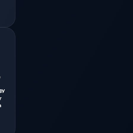
e
ЗУ
r
n