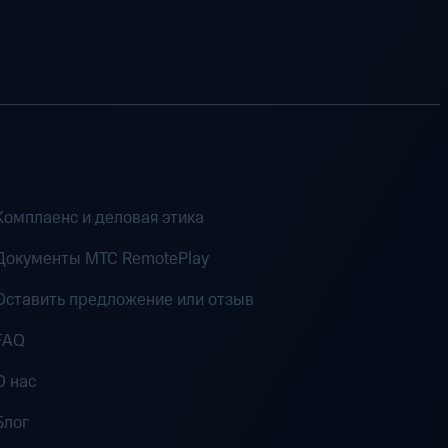
Комплаенс и деловая этика
Документы MTC RemotePlay
Оставить предложение или отзыв
FAQ
О нас
Блог