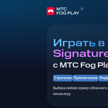
Играть в
Signatur
с МТС Fog Pl
Стратегии
Приключения
Инд
Выбери любой сервер облачного г
начни игру