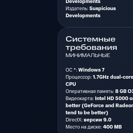
Developments
Издатель:
Suspicious
Developments
Системные
требования
МИНИМАЛЬНЫЕ
ОС *:
Windows 7
Процессор:
1.7GHz dual-cor
CPU
Оперативная память:
8 GB О
Видеокарта:
Intel HD 5000 o
better (GeForce and Radeo
tend to be better)
DirectX:
версии 9.0
Место на диске:
400 MB