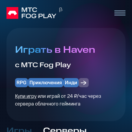
Играть в Haven
с МТС Fog Play
RPG
Приключения
Инди
Купи игру
или играй от 24 ₽/час через
сервера облачного гейминга
Игры
Серверы