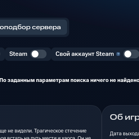
оподбор сервера
Steam
Свой аккаунт Steam
По заданным параметрам поиска ничего не найден
Об иг
еще не видели. Трагическое стечение
Дата выход
оя встать на путь мести и хаоса. Он не