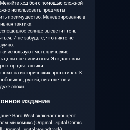
 Меняйте ход боя с помощью сложной
можно использовать предметы
чить преимущество. Маневрирование в
ивная тактика.
еспощадное солнце высветит тень
ться. И не забудьте, что никто не
шумно.
лки используют металлические
 цели вне линии огня. Это даст вам
ростор для тактики.
анных на исторических прототипах. К
обовиков, ружей, пистолетов и
духе эпохи.
онное издание
ание Hard West включает концепт-
нальный комикс (Original Digital Comic
 Original Digital Soundtrack),