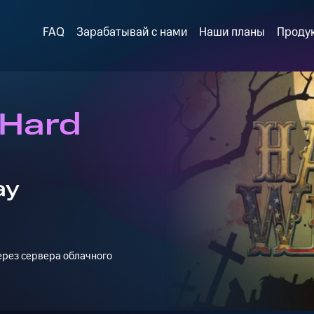
FAQ
Зарабатывай с нами
Наши планы
Проду
 Hard
ay
через сервера облачного