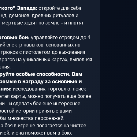
кого" Запада:
откройте для себя
енд, демонов, древних ритуалов и
е мертвые ходят по земле - и платят
говые бои:
управляйте отрядом до 4
ий спектр навыков, основанных на
т трюков с пистолетом до выживания
врагов на уникальных картах, выполняя
ния.
руйте особые способности. Вам
аемые в награду за основные и
ния:
исследования, торговлю, поиск
етая карты, можно получать еще более
 - и сделать бои еще интереснее.
простой истории принятые вами
ьбы множества персонажей.
а боя в игре не полагается на чистое
чей, и она поможет вам в бою.