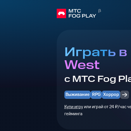
Играть в
West
с МТС Fog Pl
Выживание
RPG
Хоррор
Купи игру
или играй от 24 ₽/час 
гейминга