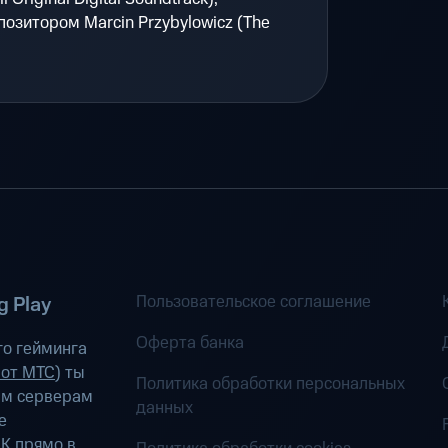
озитором Marcin Przybylowicz (The
Пользовательское соглашение
 Play
Оферта банка
о гейминга
 от МТС
) ты
Политика обработки персональных
ым серверам
данных
е
К прямо в