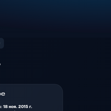
о
ре
а:
18 ноя. 2015 г.