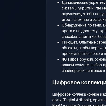
Динамические укрытия.
системы укрытий, где 
окружения, чтобы полу
игре - сложная и эффект
Обнаружение по тени. Б
врага и не даст ему скры
способен двигаться бес
Рикошет. Опытные стре
объекты, чтобы поражать
преимущество в бою и п
40 видов оружия, основ
вашим услугам выбор др
снайперских винтовок в 
Цифровое коллекци
Цифровое коллекционное изд
арты (Digital Artbook), ориги
Book) и полный саундтрек (Full