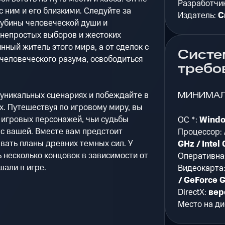
Разработчи
с ним и его близкими. Следуйте за
Издатель:
C
убины человеческой души и
 непростых выборов и жестоких
нный житель этого мира, а от сделок с
Систе
человеческого разума, освободиться
требо
МИНИМА
 уникальных сценариях и побеждайте в
. Путешествуя по игровому миру, вы
 игровых персонажей, чьи судьбы
ОС *:
Windo
с вашей. Вместе вам предстоит
Процессор:
вать планы древних темных сил. У
GHz / Intel
несколько концовок в зависимости от
Оперативна
шали в игре.
Видеокарта
/ GeForce 
DirectX:
вер
Место на ди