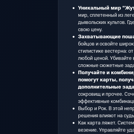
Уникальный мир "Жут
мир, сплетенный из лег
дьявольских культов. Гд
свою цену.
Захватывающие поша
бойцов и освойте широк
стилистике вестерна: о
любой ценой. Убивайте 
сложные сюжетные зада
Получайте и комбини
помогут карты, получ
дополнительные зада
сокровищ и прочее. Соч
эффективные комбинации
Выбор и Рок. В этой не
решения влияют на суд
Как карта ляжет. Систем
везение. Управляйте уда