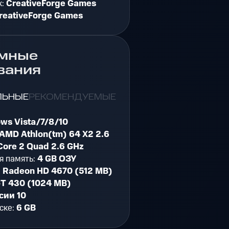
к:
CreativeForge Games
reativeForge Games
мные
вания
ЛЬНЫЕ
РЕКОМЕНДУЕМЫЕ
ws Vista/7/8/10
AMD Athlon(tm) 64 X2 2.6
 Core 2 Quad 2.6 GHz
я память:
4 GB ОЗУ
:
Radeon HD 4670 (512 MB)
GT 430 (1024 MB)
сии 10
ске:
6 GB