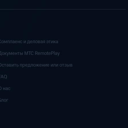
Комплаенс и деловая этика
Документы MTC RemotePlay
Оставить предложение или отзыв
FAQ
О нас
Блог