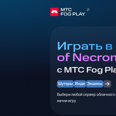
Играть в
of Necro
с МТС Fog Pl
Шутеры
Инди
Экшены
Выбери любой сервер облачного г
начни игру