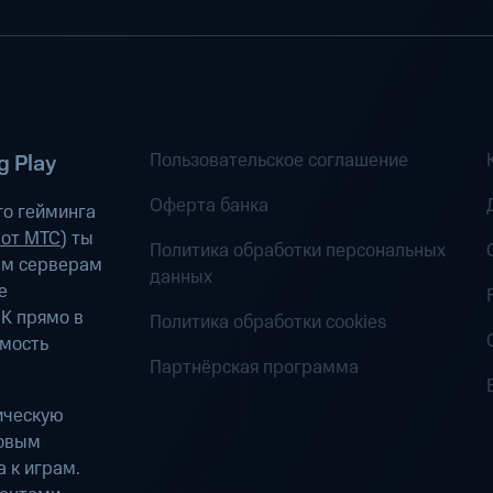
Пользовательское соглашение
 Play
Оферта банка
о гейминга
 от МТС
) ты
Политика обработки персональных
ым серверам
данных
е
К прямо в
Политика обработки cookies
имость
Партнёрская программа
ическую
ровым
 к играм.