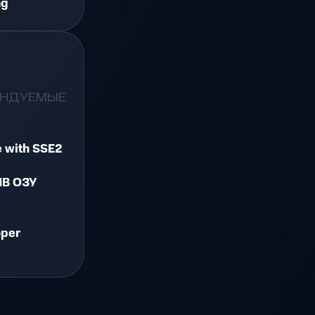
ng
ЕНДУЕМЫЕ
e with SSE2
MB ОЗУ
oper