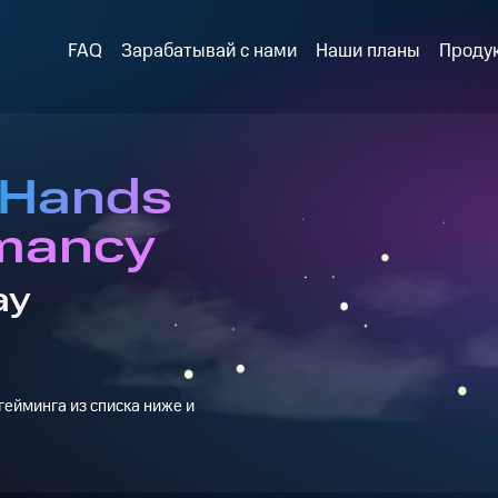
FAQ
Зарабатывай с нами
Наши планы
Проду
 Hands
mancy
ay
ейминга из списка ниже и