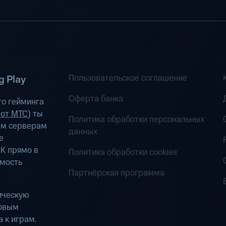
Пользовательское соглашение
 Play
Оферта банка
о гейминга
 от МТС
) ты
Политика обработки персональных
ым серверам
данных
е
К прямо в
Политика обработки cookies
имость
Партнёрская программа
ическую
ровым
 к играм.