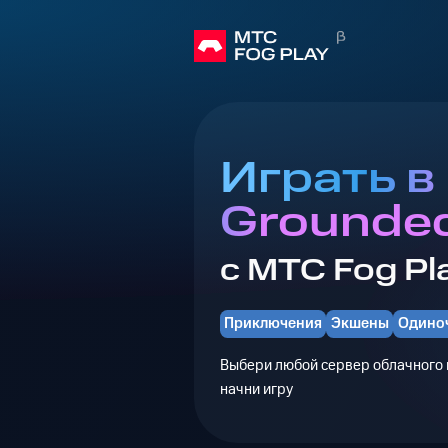
Играть в
Grounded
с МТС Fog Pl
Приключения
Экшены
Одино
Выбери любой сервер облачного г
начни игру