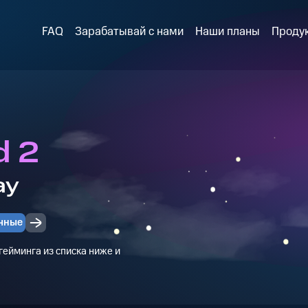
FAQ
Зарабатывай с нами
Наши планы
Проду
 2
ay
чные
ейминга из списка ниже и