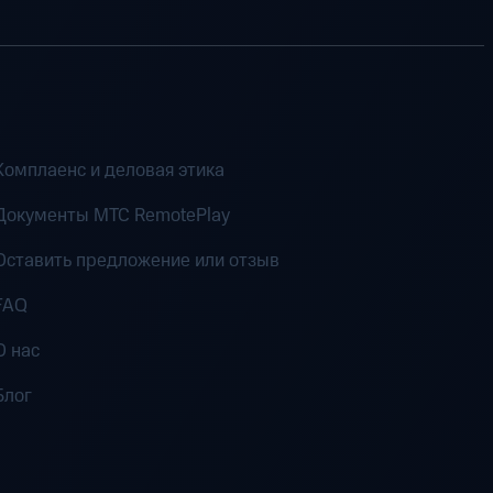
Комплаенс и деловая этика
Документы MTC RemotePlay
Оставить предложение или отзыв
FAQ
О нас
Блог