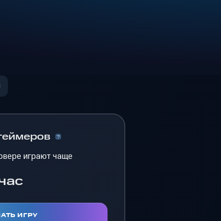
геймеров
рвере играют чаще
час
АТЬ ИГРУ