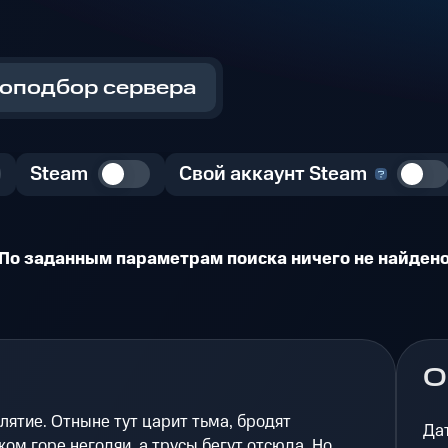
оподбор сервера
Steam
Свой аккаунт Steam
По заданным параметрам поиска ничего не найден
О
ятие. Отныне тут царит тьма, бродят
Да
ом горе негодяи, а трусы бегут отсюда. Но