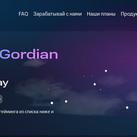
FAQ
Зарабатывай с нами
Наши планы
Проду
 Gordian
ay
ейминга из списка ниже и