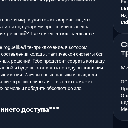
Ра
Lt
Из
 спасти мир и уничтожить корень зла, что
Lt
ь ли ты под ударами врагов или станешь
ых решений? Твое путешествие начинается.
С
е roguelike/lite-приключение, в котором
т
составления колоды, тактической системы боя
жных решений. Тебе предстоит собрать команду
М
 в бой и будешь развивать по ходу выполнения
х миссий. Изучай новые навыки и создавай
рашие и решительность — вот что поможет
ОС
их земель и победить абсолютное зло,
Пр
Оп
Ви
ннего доступа***
Мес