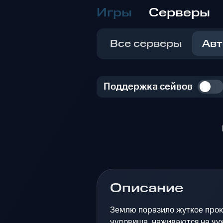
Игры
Серверы
Все серверы
Авт
Поддержка сейвов
Описание
Землю поразило жуткое прокл
чудовища, наживаются на чуж