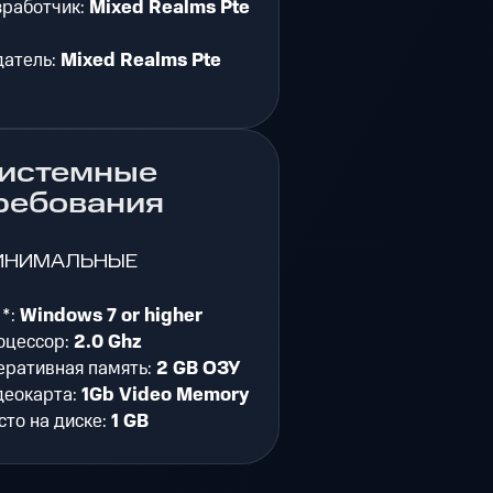
зработчик:
Mixed Realms Pte
d
датель:
Mixed Realms Pte
d
истемные
ребования
ИНИМАЛЬНЫЕ
 *:
Windows 7 or higher
оцессор:
2.0 Ghz
еративная память:
2 GB ОЗУ
деокарта:
1Gb Video Memory
то на диске:
1 GB