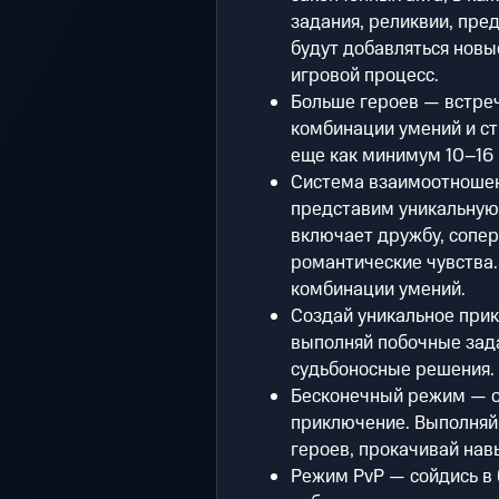
задания, реликвии, пре
будут добавляться нов
игровой процесс.
Больше героев — встреч
комбинации умений и с
еще как минимум 10–16 
Система взаимоотношен
представим уникальную
включает дружбу, сопер
романтические чувства
комбинации умений.
Создай уникальное при
выполняй побочные зада
судьбоносные решения.
Бесконечный режим — о
приключение. Выполняй 
героев, прокачивай нав
Режим PvP — сойдись в 