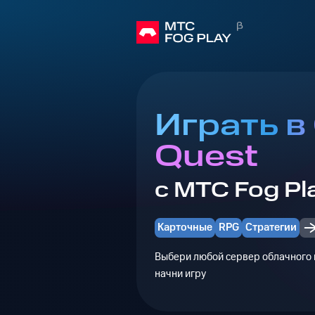
Играть в
Quest
с МТС Fog Pl
Карточные
RPG
Стратегии
Выбери любой сервер облачного г
начни игру