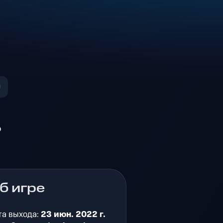
о
б игре
та выхода:
23 июн. 2022 г.