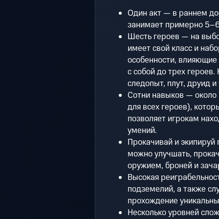
Один акт — в раннем до
занимает примерно 5–6
Шесть героев — на выбо
имеет свой класс и наб
особенности, влияющие 
с собой до трех героев.
следопыт, плут, друид и
Сотни навыков — около
для всех героев), кото
позволяет игрокам нахо
умений.
Прокачивай и экипируй 
можно улучшать, прокач
оружием, броней и зач
Высокая реиграбельност
подземелий, а также с
прохождение уникальны
Несколько уровней слож