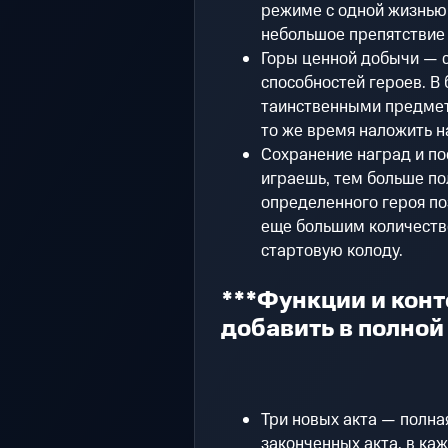
режиме с одной жизнью 
небольшое препятствие 
Горы ценной добычи — 
способностей героев. В
таинственными предмета
то же время наложить н
Сохранение наград и п
играешь, тем больше по
определенного героя по
еще большим количеств
стартовую колоду.
***Функции и конт
добавить в полной
Три новых акта — полна
законченных акта, в ка