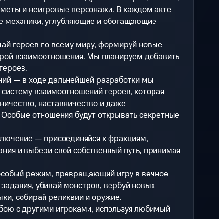
дметы и неигровые персонажи. В каждом акте
ые механики, углубляющие и обогащающие
ай героев по всему миру, формируй новые
трой взаимоотношения. Мы планируем добавить
героев.
ий — в ходе дальнейшей разработки мы
 систему взаимоотношений героев, которая
ничество, наставничество и даже
. Особые отношения будут открывать секретные
ключение — присоединяйся к фракциям,
ния и выбери свой собственный путь, принимая
собый режим, превращающий игру в вечное
задания, убивай монстров, вербуй новых
ыки, собирай реликвии и оружие.
бою с другими игроками, используя любимый