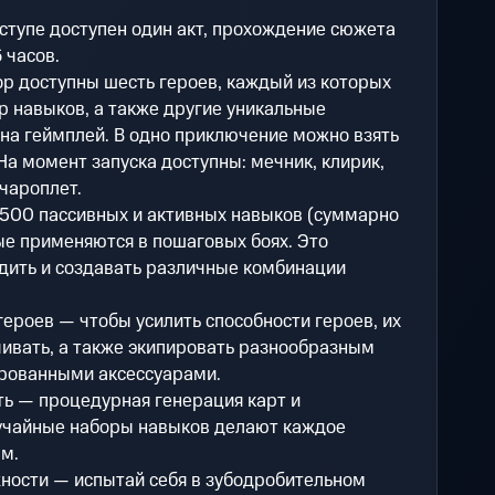
ступе доступен один акт, прохождение сюжета
 часов.
р доступны шесть героев, каждый из которых
ор навыков, а также другие уникальные
на геймплей. В одно приключение можно взять
 На момент запуска доступны: мечник, клирик,
 чароплет.
 500 пассивных и активных навыков (суммарно
рые применяются в пошаговых боях. Это
дить и создавать различные комбинации
героев — чтобы усилить способности героев, их
ивать, а также экипировать разнообразным
арованными аксессуарами.
ь — процедурная генерация карт и
лучайные наборы навыков делают каждое
м.
ности — испытай себя в зубодробительном