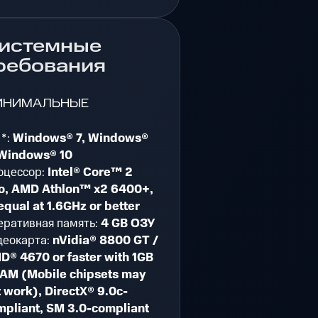
истемные
ребования
ИНИМАЛЬНЫЕ
 *:
Windows® 7, Windows®
 Windows® 10
оцессор:
Intel® Core™ 2
o, AMD Athlon™ x2 6400+,
equal at 1.6GHz or better
еративная память:
4 GB ОЗУ
деокарта:
nVidia® 8800 GT /
D® 4670 or faster with 1GB
AM (Mobile chipsets may
 work), DirectX® 9.0c-
mpliant, SM 3.0-compliant