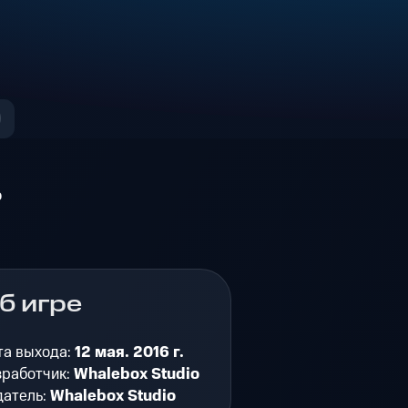
о
б игре
та выхода:
12 мая. 2016 г.
зработчик:
Whalebox Studio
датель:
Whalebox Studio