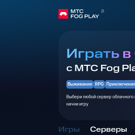
Играть в 
с МТС Fog Pl
Выживание
RPG
Приключени
Выбери любой сервер облачного г
начни игру
Игры
Серверы