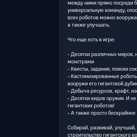
между ними прямо посреди б
универсальную команду, спо
всех роботов можно вооружа
а также улучшать.
Что еще есть в игре:
- Десятки различных миров,
монстрами
- Квесты, задания, поиски со
- Кастомизированные роботы!
вооружи его гигантской дубин
- Добыча ресурсов, крафт, и
- Десятки видов оружия. И не
гигантских роботов!
- А также просто бескрайнее
Собирай, развивай, улучшай, 
строительство гигантского в