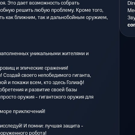
оя. Это дает возможность собрать
Dir
собную решить любую проблему. Кроме того,
Мес
ть как ближним, так и дальнобойным оружием,
Зву
com
 наполненных уникальными жителями и
кровищ и эпические сражения!
 Создай своего непобедимого гиганта,
ой и покажи всем, кто здесь Голиаф!
зобретения и развитие своей базы
 просто оружия - гигантского оружия для
 море приключений!
исследуй! И помни: лучшая защита -
ооруженного робота!