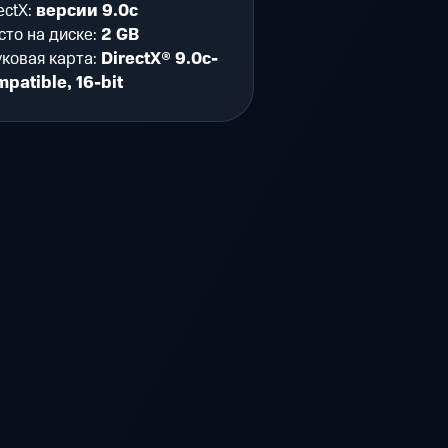
ectX:
версии 9.0c
то на диске:
2 GB
ковая карта:
DirectX® 9.0c-
patible, 16-bit