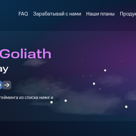
FAQ
Зарабатывай с нами
Наши планы
Проду
Goliath
ay
я
ейминга из списка ниже и