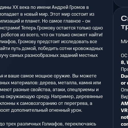
дины XX века по имени Андрей Громов в
опадает в новый мир. Этот мир состоит из
С
лизаций и планет. Но самое главное - он
т
нстрами! Теперь Громову остается только одно
 роботов из всего, что он только сможет найти!
М
лиафов, Громову предстоит исследовать все
айти путь домой, победить сотни кровожадных
 кучу самых разнообразных заданий местных
ОС
8,
Пр
ья и ваше самое мощное оружие. Вы можете
Du
зных материалов: дерева, металла, камня или
or 
меют разные свойства, атаки, спецприемы и
Оп
 на окружающую среду. Например, деревянные
Ви
клонны к самовозгоранию от перегрева, а
AM
носят дополнительный огненный урон.
VR
not
о трех различных Голиафов, переключаясь
co