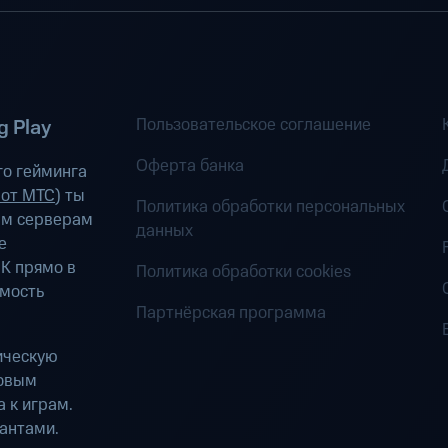
Пользовательское соглашение
 Play
Оферта банка
о гейминга
 от МТС
) ты
Политика обработки персональных
ым серверам
данных
е
К прямо в
Политика обработки cookies
имость
Партнёрская программа
ическую
ровым
 к играм.
антами.