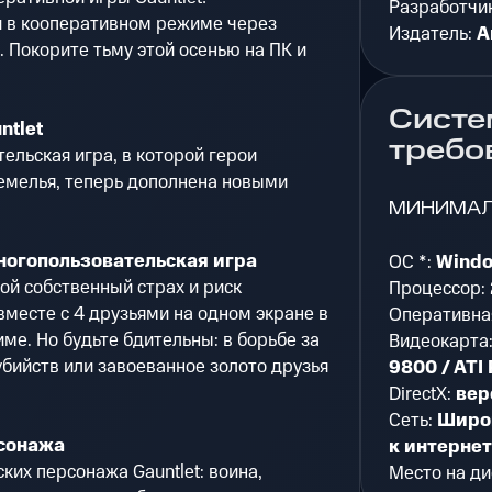
Разработчи
и в кооперативном режиме через
Издатель:
A
. Покорите тьму этой осенью на ПК и
Систе
ntlet
требо
ельская игра, в которой герои
емелья, теперь дополнена новыми
МИНИМА
ногопользовательская игра
ОС *:
Windo
ой собственный страх и риск
Процессор:
вместе с 4 друзьями на одном экране в
Оперативна
е. Но будьте бдительны: в борьбе за
Видеокарта
убийств или завоеванное золото друзья
9800 / ATI
DirectX:
вер
Сеть:
Широ
сонажа
к интерне
ких персонажа Gauntlet: воина,
Место на ди