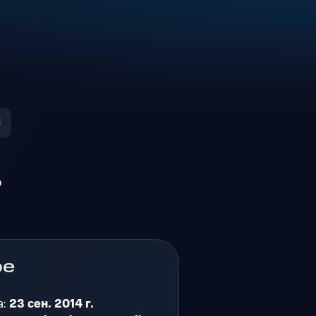
о
ре
а:
23 сен. 2014 г.