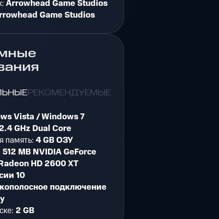
к:
Arrowhead Game Studios
rrowhead Game Studios
мные
вания
ЛЬНЫЕ
РЕКОМЕНДУЕМЫЕ
ws Vista / Windows 7
2.4 GHz Dual Core
я память:
4 GB ОЗУ
:
512 MB NVIDIA GeForce
 Radeon HD 2600 XT
сии 10
кополосное подключение
ту
ске:
2 GB