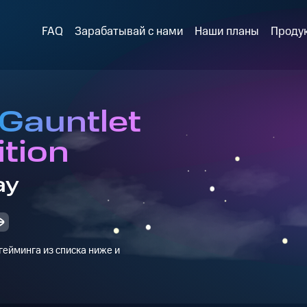
FAQ
Зарабатывай с нами
Наши планы
Проду
 Gauntlet
ition
ay
ейминга из списка ниже и