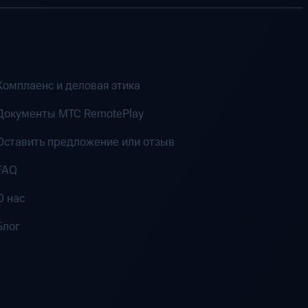
Комплаенс и деловая этика
Документы MTC RemotePlay
Оставить предложение или отзыв
FAQ
О нас
Блог