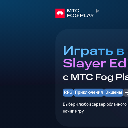
Играть в
Slayer Ed
с МТС Fog Pl
RPG
Приключения
Экшены
Выбери любой сервер облачного г
начни игру