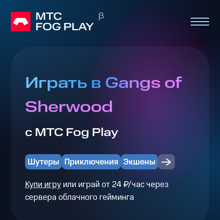
Играть в Gangs of
Sherwood
с МТС Fog Play
Шутеры
Приключения
Экшены
Купи игру
или играй от 24 ₽/час через
сервера облачного гейминга