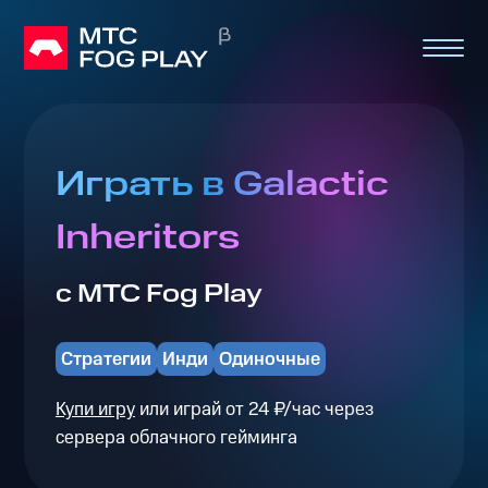
Играть в Galactic
Inheritors
с МТС Fog Play
Стратегии
Инди
Одиночные
Купи игру
или играй от 24 ₽/час через
сервера облачного гейминга