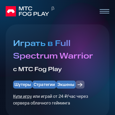
Играть в Full
Spectrum Warrior
с МТС Fog Play
Шутеры
Стратегии
Экшены
Купи игру
или играй от 24 ₽/час через
сервера облачного гейминга