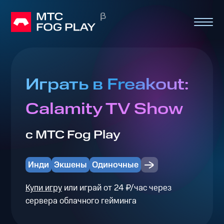
Играть в Freakout:
Calamity TV Show
с МТС Fog Play
Инди
Экшены
Одиночные
Купи игру
или играй от 24 ₽/час через
сервера облачного гейминга