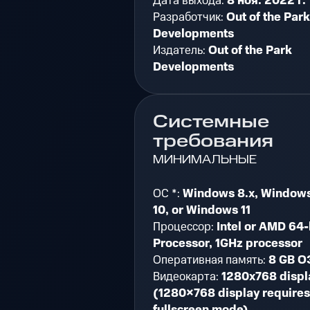
Дата выхода:
8 ноя. 2022 г.
Разработчик:
Out of the Park
Developments
Издатель:
Out of the Park
Developments
Системные
требования
МИНИМАЛЬНЫЕ
ОС *:
Windows 8.x, Window
10, or Windows 11
Процессор:
Intel or AMD 64-
Processor, 1GHz processor
Оперативная память:
8 GB О
Видеокарта:
1280x768 displ
(1280×768 display requires