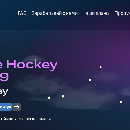
FAQ
Зарабатывай с нами
Наши планы
Проду
e Hockey
 9
ay
чницы
ейминга из списка ниже и