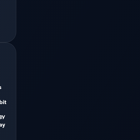
s
bit
ЗУ
ay