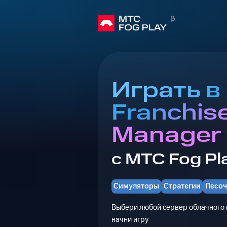
Играть в
Franchis
Manager
с МТС Fog Pl
Симуляторы
Стратегии
Песо
Выбери любой сервер облачного г
начни игру