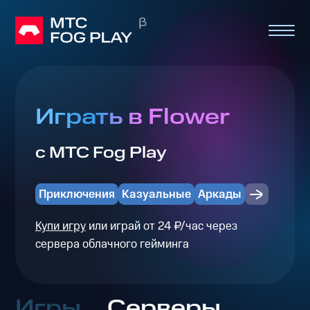
Играть в Flower
с МТС Fog Play
Приключения
Казуальные
Аркады
Купи игру
или играй от 24 ₽/час через
сервера облачного гейминга
Игры
Серверы