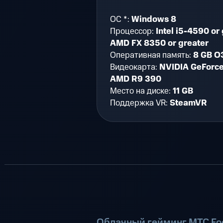
ОС *:
Windows 8
Процессор:
Intel i5-4590 or 
AMD FX 8350 or greater
Оперативная память:
8 GB О
Видеокарта:
NVIDIA GeForce
AMD R9 390
Место на диске:
11 GB
Поддержка VR:
SteamVR
Облачный гейминг МТС Fog