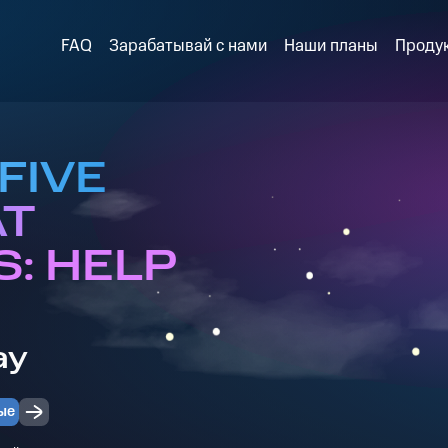
FAQ
Зарабатывай с нами
Наши планы
Проду
 FIVE
AT
S: HELP
ay
ые