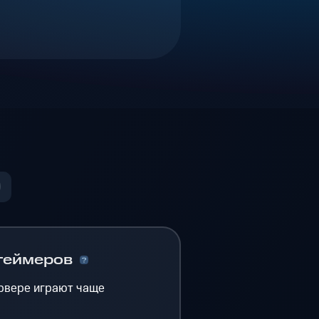
геймеров
рвере играют чаще