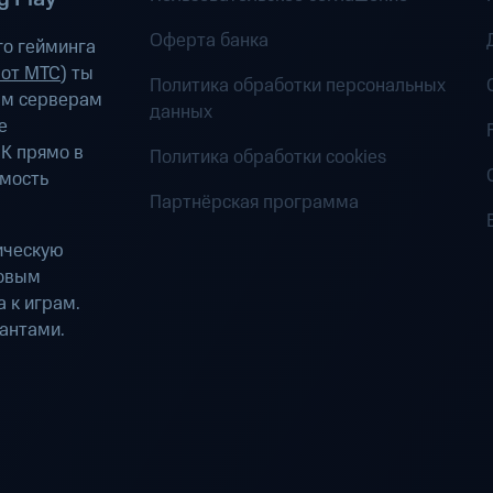
Оферта банка
о гейминга
 от МТС
) ты
Политика обработки персональных
ым серверам
данных
е
К прямо в
Политика обработки cookies
имость
Партнёрская программа
ическую
ровым
 к играм.
антами.