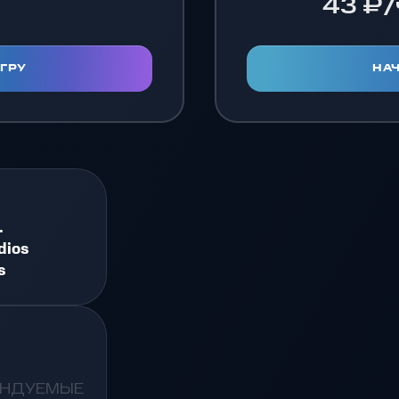
43 ₽/
ИГРУ
НАЧ
.
dios
s
ЕНДУЕМЫЕ