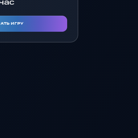
час
АТЬ ИГРУ