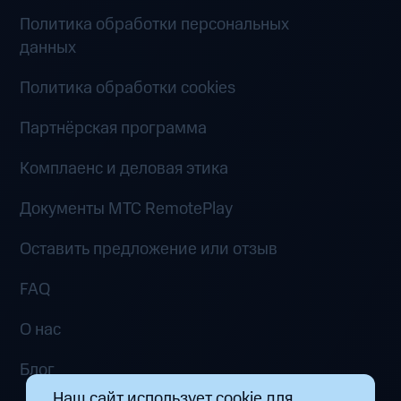
Политика обработки персональных
данных
Политика обработки cookies
Партнёрская программа
Комплаенс и деловая этика
Документы MTC RemotePlay
Оставить предложение или отзыв
FAQ
О нас
Блог
Наш сайт использует cookie для