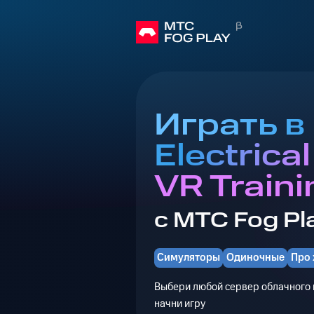
Играть в
Electrica
VR Traini
с МТС Fog Pl
Симуляторы
Одиночные
Про
Выбери любой сервер облачного г
начни игру