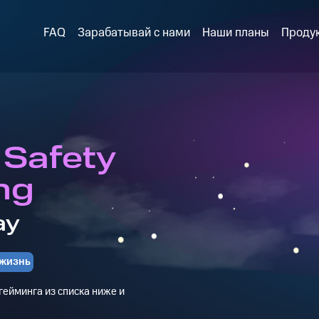
FAQ
Зарабатывай с нами
Наши планы
Проду
l Safety
ng
ay
 жизнь
ейминга из списка ниже и