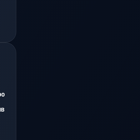
.
90
MB