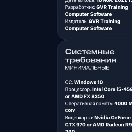
Дата выхода:
18 ноя. 2022 г
Разработчик:
GVR Training
Computer Software
Издатель:
GVR Training
Computer Software
Системные
требования
МИНИМАЛЬНЫЕ
ОС:
Windows 10
Процессор:
Intel Core i5-45
or AMD FX 8350
Оперативная память:
4000 
ОЗУ
Видеокарта:
Nvidia GeForce
GTX 970 or AMD Radeon R9