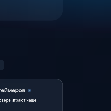
геймеров
рвере играют чаще