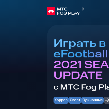
Играть в
eFootbal
2021 SE
UPDATE
с МТС Fog Pl
Хоррор
Спорт
Одиночные