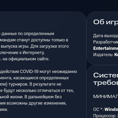
Об иг
ие данные по определенным
Дата выход
мандам станут доступны только в
Разработчи
 выпуска игры. Для загрузки этого
Entertainm
ключение к Интернету.
Издатель:
K
. на официальном сайте.
действия COVID-19 могут неожиданно
Систе
мента, касающиеся определенных
требо
ли) турниров. В результате не
е будут несколько отличаться от тех,
МИНИМА
ьной жизни. В дальнейшем без
ия возможны другие изменения,
ами.
ОС *:
Windo
Процессор: