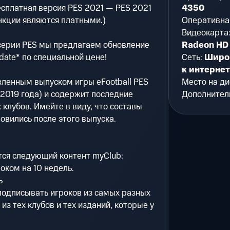
есплатная версия PES 2021 — PES 2021
4350
нкции являются платными.)
Оперативна
Видеокарта
 серии PES мы предлагаем обновление
Radeon HD
date* по специальной цене!
Сеть:
Широ
к интерне
вленным выпуском игры eFootball PES
Место на ди
2019 года) и содержит последние
Дополнител
 клубов. Имейте в виду, что составы
овились после этого выпуска.
тся следующий контент myClub:
роком на 10 недель.
ь
одписывать игроков из самых разных
из тех клубов и тех изданий, которые у