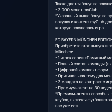
Также дается бонус за покупк
• 3 000 монет myClub.
*Указанный выше бонус за пр
покупку и контент myClub дос
которую покупалась игра.
FC BAYERN MÜNCHEN EDITIO
Приобретите этот выпуск и п
München:
• 1 игрок серии «Памятный м
• Полный состав команды (вк
• Цифровой комплект форм.
• Оригинальная тему для мен
• 3 мандата на контракт с иг
• Премиум-агент на 30 неде
*Премиум-агенты способны п
клубов, включая футболистов 
вас уже есть.