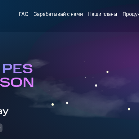
FAQ
Зарабатывай с нами
Наши планы
Проду
l PES
ASON
ay