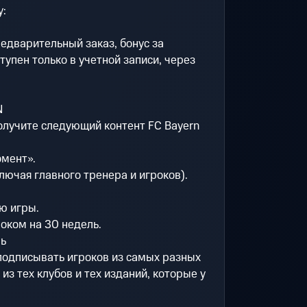
у:
едварительный заказ, бонус за
тупен только в учетной записи, через
N
олучите следующий контент FC Bayern
омент».
лючая главного тренера и игроков).
ю игры.
роком на 30 недель.
ль
одписывать игроков из самых разных
из тех клубов и тех изданий, которые у