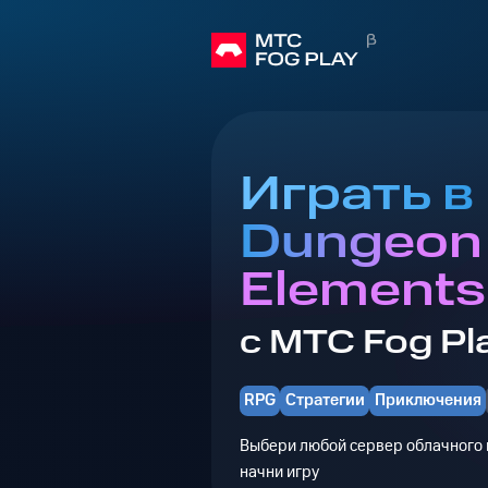
Играть в
Dungeon 
Elements
с МТС Fog Pl
RPG
Стратегии
Приключения
Выбери любой сервер облачного г
начни игру