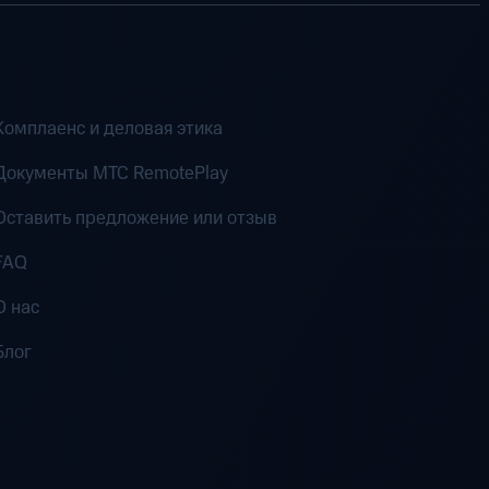
Комплаенс и деловая этика
Документы MTC RemotePlay
Оставить предложение или отзыв
FAQ
О нас
Блог