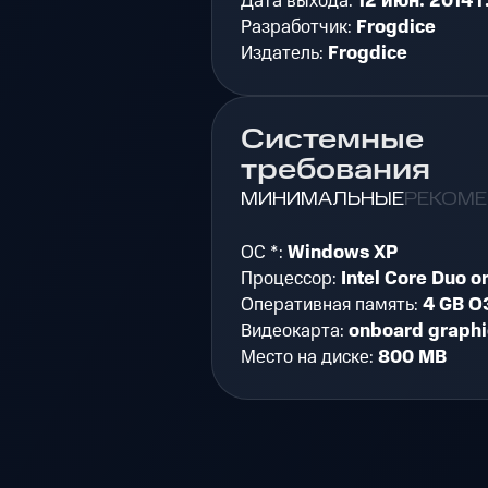
Дата выхода:
12 июн. 2014 г
Разработчик:
Frogdice
Издатель:
Frogdice
Системные
требования
МИНИМАЛЬНЫЕ
РЕКОМ
ОС *:
Windows XP
Процессор:
Intel Core Duo o
Оперативная память:
4 GB О
Видеокарта:
onboard graphi
Место на диске:
800 MB