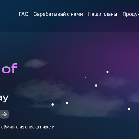
FAQ
Зарабатывай с нами
Наши планы
Проду
of
ay
ейминга из списка ниже и