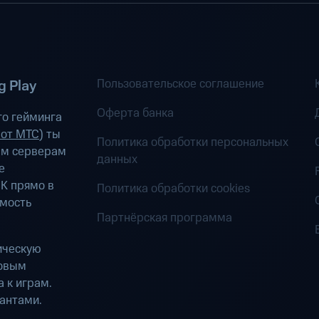
Пользовательское соглашение
 Play
Оферта банка
о гейминга
 от МТС
) ты
Политика обработки персональных
ым серверам
данных
е
К прямо в
Политика обработки cookies
имость
Партнёрская программа
ическую
ровым
 к играм.
антами.