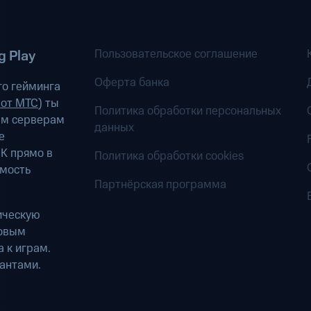
Пользовательское соглашение
 Play
Оферта банка
о гейминга
 от МТС
) ты
Политика обработки персональных
ым серверам
данных
е
К прямо в
Политика обработки cookies
имость
Партнёрская программа
ическую
ровым
 к играм.
антами.