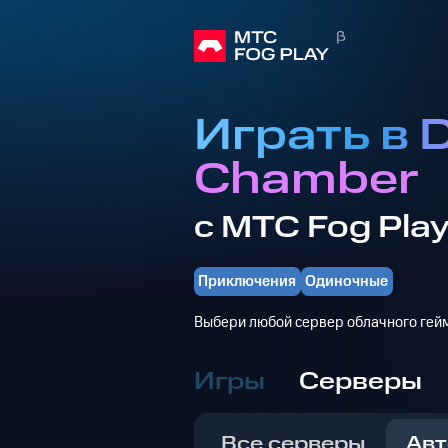
Играть в 
Chamber
с МТС Fog Pla
Приключения
Одиночные
Выбери любой сервер облачного гейм
Игры
Серверы
Все серверы
Авт