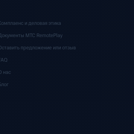
Комплаенс и деловая этика
Документы MTC RemotePlay
Оставить предложение или отзыв
FAQ
О нас
Блог