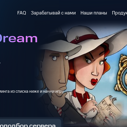
FAQ
Зарабатывай с нами
Наши планы
Проду
Dream
y
инга из списка ниже и начни игру
оподбор сервера