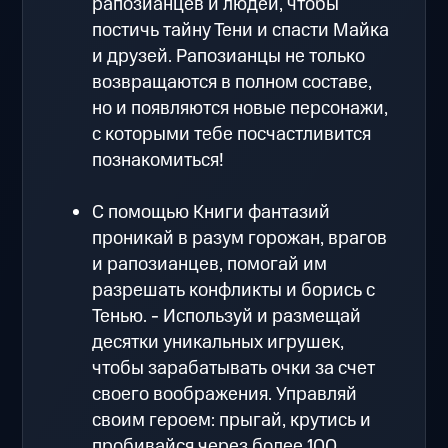
рапозианцев и людей, чтобы
постичь тайну Тени и спасти Майка
и друзей. Рапозианцы не только
возвращаются в полном составе,
но и появляются новые персонажи,
с которыми тебе посчастливится
познакомиться!
С помощью Книги фантазий
проникай в разум горожан, врагов
и рапозианцев, помогай им
разрешать конфликты и борись с
Тенью. - Используй и размещай
десятки уникальных игрушек,
чтобы зарабатывать очки за счет
своего воображения. Управляй
своим героем: прыгай, крутись и
пробивайся через более 100