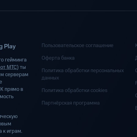
Пользовательское соглашение
 Play
Оферта банка
о гейминга
 от МТС
) ты
Политика обработки персональных
ым серверам
данных
е
К прямо в
Политика обработки cookies
имость
Партнёрская программа
ическую
ровым
 к играм.