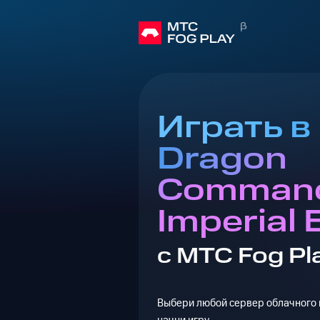
Играть в 
Dragon
Comman
Imperial 
с МТС Fog Pl
Выбери любой сервер облачного г