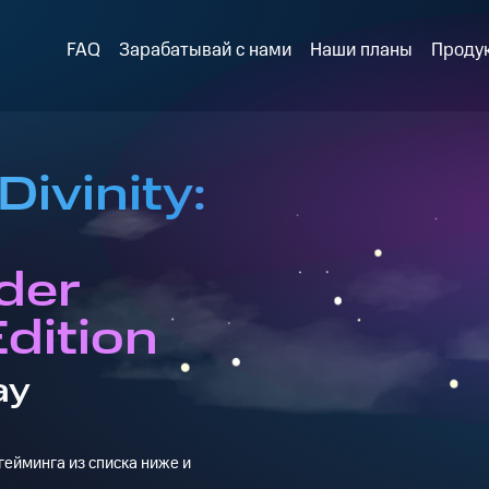
FAQ
Зарабатывай с нами
Наши планы
Проду
Divinity:
der
Edition
ay
ейминга из списка ниже и