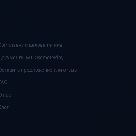
Комплаенс и деловая этика
Документы MTC RemotePlay
Оставить предложение или отзыв
FAQ
О нас
Блог