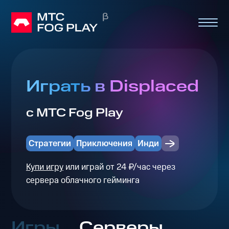
Играть в Displaced
с МТС Fog Play
Стратегии
Приключения
Инди
Купи игру
или играй от 24 ₽/час через
сервера облачного гейминга
Игры
Серверы