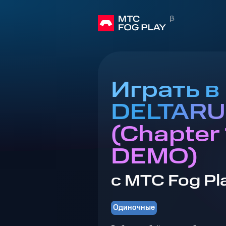
Играть в
DELTAR
(Chapter 
DEMO)
с МТС Fog Pl
Одиночные