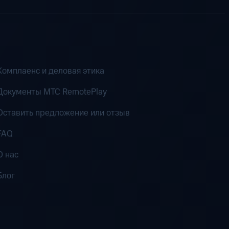
Комплаенс и деловая этика
Документы MTC RemotePlay
Оставить предложение или отзыв
FAQ
О нас
Блог