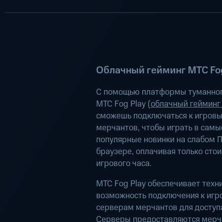
Облачный гейминг МТС Fog
С помощью платформы туманног
МТС Fog Play (
облачный гейминг
сможешь подключаться к игров
мерчантов, чтобы играть в самы
популярные новинки на слабом П
браузере, оплачивая только сто
игрового часа.
МТС Fog Play обеспечивает техн
возможность подключения к иг
серверам мерчантов для доступа
Серверы предоставляются мерч