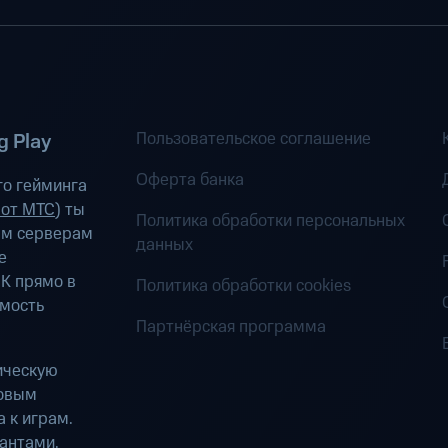
Пользовательское соглашение
 Play
Оферта банка
о гейминга
 от МТС
) ты
Политика обработки персональных
ым серверам
данных
е
К прямо в
Политика обработки cookies
имость
Партнёрская программа
ическую
ровым
 к играм.
антами.